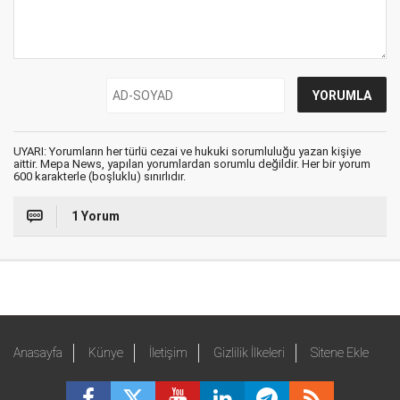
UYARI: Yorumların her türlü cezai ve hukuki sorumluluğu yazan kişiye
aittir. Mepa News, yapılan yorumlardan sorumlu değildir. Her bir yorum
600 karakterle (boşluklu) sınırlıdır.
1 Yorum
Anasayfa
Künye
İletişim
Gizlilik İlkeleri
Sitene Ekle