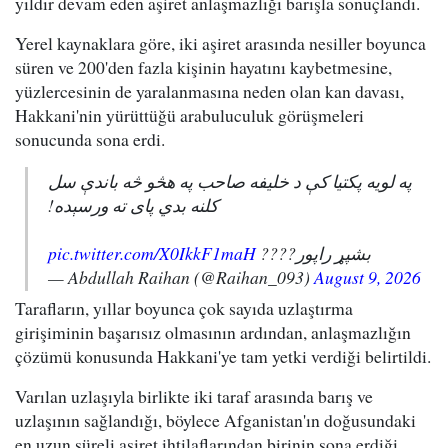
yıldır devam eden aşiret anlaşmazlığı barışla sonuçlandı.
Yerel kaynaklara göre, iki aşiret arasında nesiller boyunca
süren ve 200'den fazla kişinin hayatını kaybetmesine,
yüzlercesinin de yaralanmasına neden olan kan davası,
Hakkani'nin yürüttüğü arabuluculuk görüşmeleri
sonucunda sona erdi.
په لویه پکتیا کې د خلیفه صاحب په هڅو څه باندې سل
کلنه بدي پای ته ورسېده!
pic.twitter.com/X0IkkF1maH
بشپړ راپور????
— Abdullah Raihan (@Raihan_093)
August 9, 2026
Tarafların, yıllar boyunca çok sayıda uzlaştırma
girişiminin başarısız olmasının ardından, anlaşmazlığın
çözümü konusunda Hakkani'ye tam yetki verdiği belirtildi.
Varılan uzlaşıyla birlikte iki taraf arasında barış ve
uzlaşının sağlandığı, böylece Afganistan'ın doğusundaki
en uzun süreli aşiret ihtilaflarından birinin sona erdiği