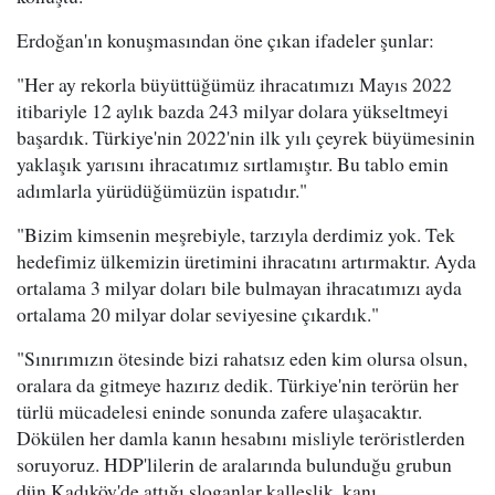
Erdoğan'ın konuşmasından öne çıkan ifadeler şunlar:
"Her ay rekorla büyüttüğümüz ihracatımızı Mayıs 2022
itibariyle 12 aylık bazda 243 milyar dolara yükseltmeyi
başardık. Türkiye'nin 2022'nin ilk yılı çeyrek büyümesinin
yaklaşık yarısını ihracatımız sırtlamıştır. Bu tablo emin
adımlarla yürüdüğümüzün ispatıdır."
"Bizim kimsenin meşrebiyle, tarzıyla derdimiz yok. Tek
hedefimiz ülkemizin üretimini ihracatını artırmaktır. Ayda
ortalama 3 milyar doları bile bulmayan ihracatımızı ayda
ortalama 20 milyar dolar seviyesine çıkardık."
"Sınırımızın ötesinde bizi rahatsız eden kim olursa olsun,
oralara da gitmeye hazırız dedik. Türkiye'nin terörün her
türlü mücadelesi eninde sonunda zafere ulaşacaktır.
Dökülen her damla kanın hesabını misliyle teröristlerden
soruyoruz. HDP'lilerin de aralarında bulunduğu grubun
dün Kadıköy'de attığı sloganlar kalleşlik, kanı