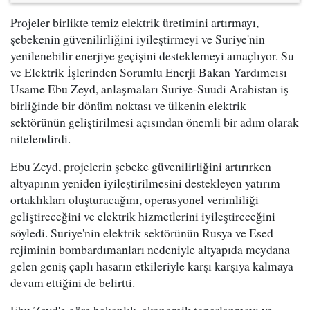
Projeler birlikte temiz elektrik üretimini artırmayı,
şebekenin güvenilirliğini iyileştirmeyi ve Suriye'nin
yenilenebilir enerjiye geçişini desteklemeyi amaçlıyor. Su
ve Elektrik İşlerinden Sorumlu Enerji Bakan Yardımcısı
Usame Ebu Zeyd, anlaşmaları Suriye-Suudi Arabistan iş
birliğinde bir dönüm noktası ve ülkenin elektrik
sektörünün geliştirilmesi açısından önemli bir adım olarak
nitelendirdi.
Ebu Zeyd, projelerin şebeke güvenilirliğini artırırken
altyapının yeniden iyileştirilmesini destekleyen yatırım
ortaklıkları oluşturacağını, operasyonel verimliliği
geliştireceğini ve elektrik hizmetlerini iyileştireceğini
söyledi. Suriye'nin elektrik sektörünün Rusya ve Esed
rejiminin bombardımanları nedeniyle altyapıda meydana
gelen geniş çaplı hasarın etkileriyle karşı karşıya kalmaya
devam ettiğini de belirtti.
Ebu Zeyd'e göre bakanlık, ekonomik toparlanmayı ve