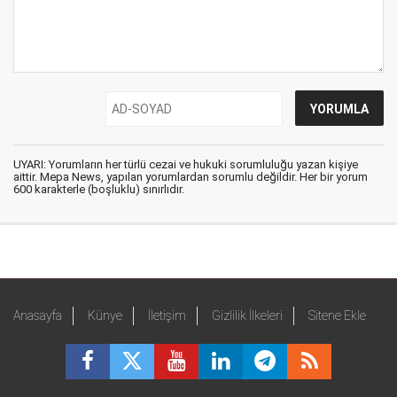
UYARI: Yorumların her türlü cezai ve hukuki sorumluluğu yazan kişiye
aittir. Mepa News, yapılan yorumlardan sorumlu değildir. Her bir yorum
600 karakterle (boşluklu) sınırlıdır.
Anasayfa
Künye
İletişim
Gizlilik İlkeleri
Sitene Ekle