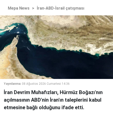
Mepa News
>
İran-ABD-İsrail çatışması
Yayınlanma:
08 Ağustos 2026 Cumartesi 14:36
İran Devrim Muhafızları, Hürmüz Boğazı'nın
açılmasının ABD'nin İran'ın taleplerini kabul
etmesine bağlı olduğunu ifade etti.