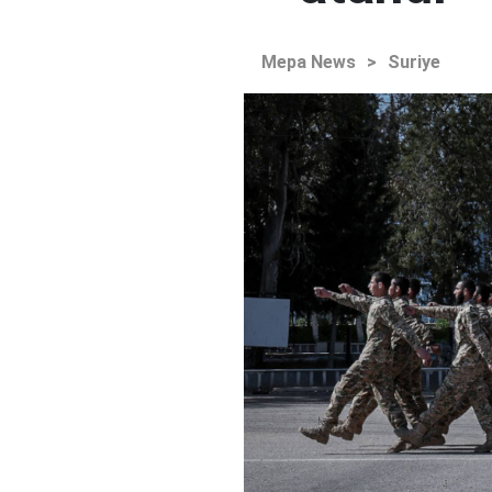
Mepa News
>
Suriye