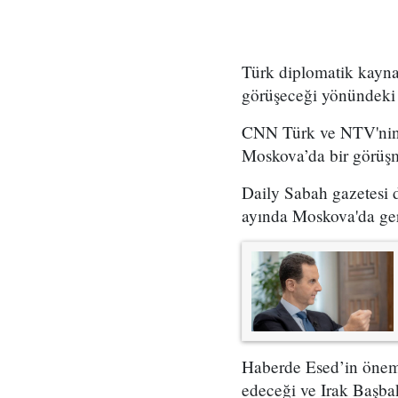
Türk diplomatik kayna
görüşeceği yönündeki h
CNN Türk ve NTV'nin 
Moskova’da bir görüşm
Daily Sabah gazetesi
ayında Moskova'da ger
Haberde Esed’in öneml
edeceği ve Irak Başb