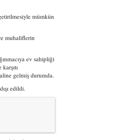
 getirilmesiyle mümkün
ve muhaliflerin
ğınmacıya ev sahipliği
 karşıtı
haline gelmiş durumda.
ışı edildi.