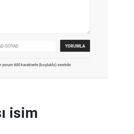
yorum 600 karakterle (boşluklu) sınırlıdır.
ı isim