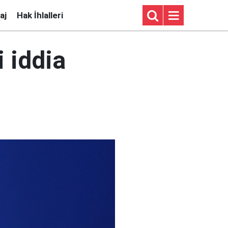
aj
Hak İhlalleri
i iddia