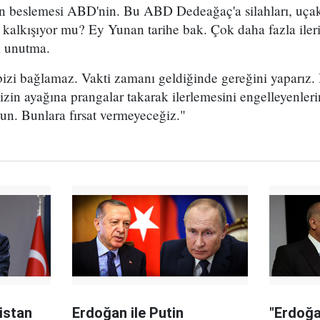
n beslemesi ABD'nin. Bu ABD Dedeağaç'a silahları, uçak
e kalkışıyor mu? Ey Yunan tarihe bak. Çok daha fazla ile
'i unutma.
bizi bağlamaz. Vakti zamanı geldiğinde gereğini yaparız. 
zin ayağına prangalar takarak ilerlemesini engelleyenlerin
un. Bunlara fırsat vermeyeceğiz."
istan
Erdoğan ile Putin
"Erdoğa