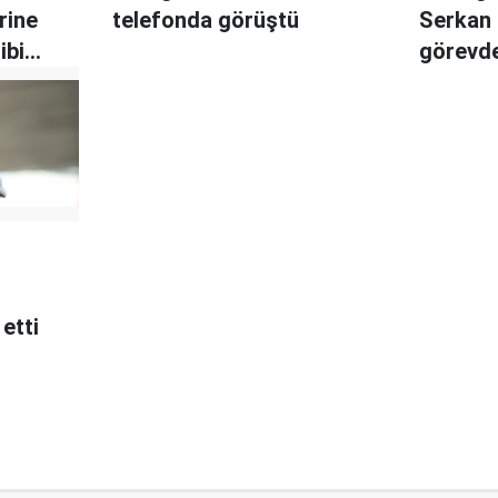
rine
telefonda görüştü
Serkan 
ibi
görevde
etti