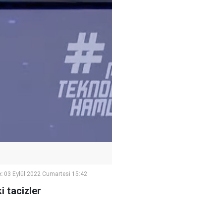
:
03 Eylül 2022 Cumartesi 15:42
 tacizler