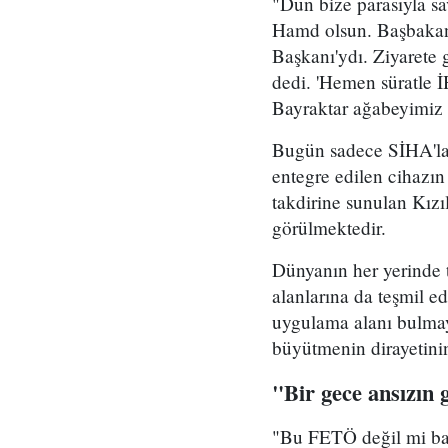
"Dün bize parasıyla sa
Hamd olsun. Başbaka
Başkanı'ydı. Ziyarete 
dedi. 'Hemen süratle 
Bayraktar ağabeyimiz d
Bugün sadece SİHA'lar
entegre edilen cihazın
takdirine sunulan Kızı
görülmektedir.
Dünyanın her yerinde t
alanlarına da teşmil ed
uygulama alanı bulmay
büyütmenin dirayetinin 
"Bir gece ansızın g
"Bu FETÖ değil mi başö