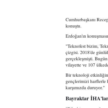
Cumhurbaşkanı Recep
konuştu.
Erdoğan'ın konuşmasın
"Teknofest bizim, Tekn
çizgisi. 2018'de günlük
gerçekleşmişti. Bugün
vilayette ve 107 ülked
Bir teknoloji etkinliğ
gençlerimizi harflerle
karşımızda duruyor."
Bayraktar İHA'la