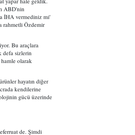
at yapar hale geldik.
sh ABD'nin
ala İHA vermediniz mi'
ra rahmetli Özdemir
yor. Bu araçlara
 defa sizlerin
r hamle olarak
ürünler hayatın diğer
ecrada kendilerine
olojinin gücü üzerinde
eferruat de. Şimdi