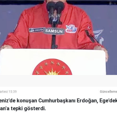
artesi 15:39
Güncelleme
iz'de konuşan Cumhurbaşkanı Erdoğan, Ege'deki
n'a tepki gösterdi.