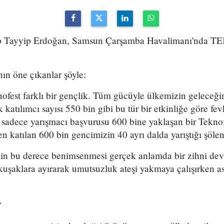
 Tayyip Erdoğan, Samsun Çarşamba Havalimanı'nda 
ın öne çıkanlar şöyle:
ofest farklı bir gençlik. Tüm gücüyle ülkemizin geleceğin
 katılımcı sayısı 550 bin gibi bu tür bir etkinliğe göre fev
 sadece yarışmacı başvurusu 600 bine yaklaşan bir Teknof
en katılan 600 bin gencimizin 40 ayrı dalda yarıştığı şöle
inin bu derece benimsenmesi gerçek anlamda bir zihni devr
 kuşaklara ayırarak umutsuzluk ateşi yakmaya çalışırken a
r