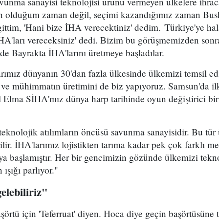
vunma sanayisi teknolojisi ürünü vermeyen ülkelere ihrac
n olduğum zaman değil, seçimi kazandığımız zaman Bu
gittim, 'Hani bize İHA verecektiniz' dedim. 'Türkiye'ye h
İHA'ları vereceksiniz' dedi. Bizim bu görüşmemizden son
e Bayrakta İHA'larını üretmeye başladılar.
ımız dünyanın 30'dan fazla ülkesinde ülkemizi temsil edi
 ve mühimmatın üretimini de biz yapıyoruz. Samsun'da ilk
l Elma SİHA'mız dünya harp tarihinde oyun değiştirici bi
eknolojik atılımların öncüsü savunma sanayisidir. Bu tür 
ilir. İHA'larımız lojistikten tarıma kadar pek çok farklı m
a başlamıştır. Her bir gencimizin gözünde ülkemizi tekn
ışığı parlıyor."
elebiliriz"
rtü için 'Teferruat' diyen. Hoca diye geçin başörtüsüne t