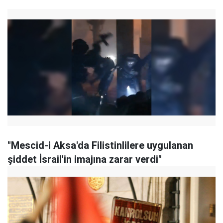
"Mescid-i Aksa'da Filistinlilere uygulanan
şiddet İsrail'in imajına zarar verdi"