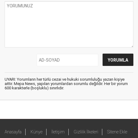
UYARI: Yorumların her türlü cezai ve hukuki sorumluluğu yazan kişiye
aittir. Mepa News, yapılan yorumlardan sorumlu değildir. Her bir yorum
600 karakterle (boşluklu) sınırlıdır.
Anasayfa
Künye
İletişim
Gizlilik İlkeleri
Sitene Ekle