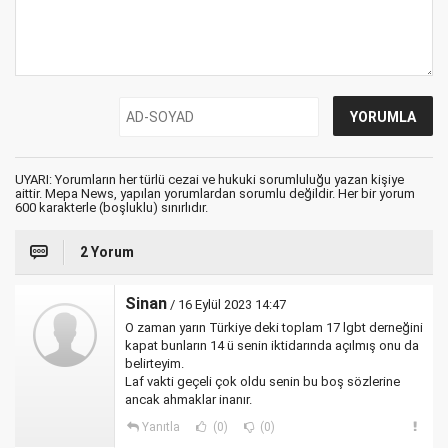
UYARI: Yorumların her türlü cezai ve hukuki sorumluluğu yazan kişiye
aittir. Mepa News, yapılan yorumlardan sorumlu değildir. Her bir yorum
600 karakterle (boşluklu) sınırlıdır.
2 Yorum
Sinan
/ 16 Eylül 2023 14:47
O zaman yarın Türkiye deki toplam 17 lgbt derneğini
kapat bunların 14 ü senin iktidarında açılmış onu da
belirteyim.
Laf vakti geçeli çok oldu senin bu boş sözlerine
ancak ahmaklar inanır.
Yanıtla
(0)
(0)