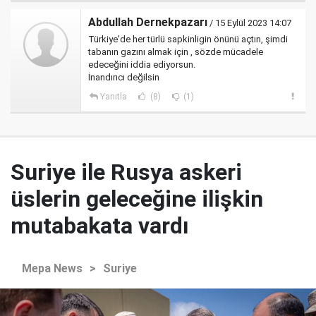
Abdullah Dernekpazarı
/ 15 Eylül 2023 14:07
Türkiye'de her türlü sapkinligin önünü açtın, şimdi
tabanın gazını almak için , sözde mücadele
edeceğini iddia ediyorsun.
İnandırıcı değilsin
Yanıtla
(8)
(1)
Suriye ile Rusya askeri
üslerin geleceğine ilişkin
mutabakata vardı
Mepa News
>
Suriye