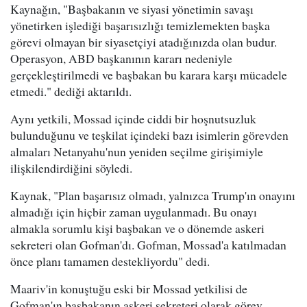
Kaynağın, "Başbakanın ve siyasi yönetimin savaşı
yönetirken işlediği başarısızlığı temizlemekten başka
görevi olmayan bir siyasetçiyi atadığınızda olan budur.
Operasyon, ABD başkanının kararı nedeniyle
gerçekleştirilmedi ve başbakan bu karara karşı mücadele
etmedi." dediği aktarıldı.
Aynı yetkili, Mossad içinde ciddi bir hoşnutsuzluk
bulunduğunu ve teşkilat içindeki bazı isimlerin görevden
almaları Netanyahu'nun yeniden seçilme girişimiyle
ilişkilendirdiğini söyledi.
Kaynak, "Plan başarısız olmadı, yalnızca Trump'ın onayını
almadığı için hiçbir zaman uygulanmadı. Bu onayı
almakla sorumlu kişi başbakan ve o dönemde askeri
sekreteri olan Gofman'dı. Gofman, Mossad'a katılmadan
önce planı tamamen destekliyordu" dedi.
Maariv'in konuştuğu eski bir Mossad yetkilisi de
Gofman'ın başbakanın askeri sekreteri olarak görev