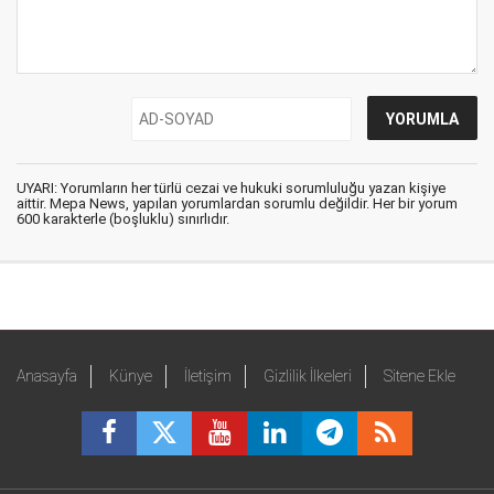
UYARI: Yorumların her türlü cezai ve hukuki sorumluluğu yazan kişiye
aittir. Mepa News, yapılan yorumlardan sorumlu değildir. Her bir yorum
600 karakterle (boşluklu) sınırlıdır.
Anasayfa
Künye
İletişim
Gizlilik İlkeleri
Sitene Ekle