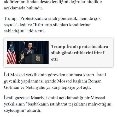
aktörler tarafından desteklendiğini doğrular nitelikte
açıklamada bulundu.
Trump, "Protestoculara silah gönderdik, hem de çok
sayıda" dedi ve "Kürtlerin silahları kendilerine
sakladığını" iddia etti.
Trump İranlı protestoculara
silah gönderdiklerini itiraf
etti
İki Mossad yetkilisinin görevden alınması kararı, İsrail
güvenlik yapılanması içinde Mossad başkanı Roman
Gofman ve Netanyahu'ya karşı tepkiye yol açtı.
İsrail gazetesi Maariv, ismini açıklamadığı bir Mossad
yetkilisinin "başbakanın istihbarat teşkilatını mahvettiğini
söylediğini" aktardı.