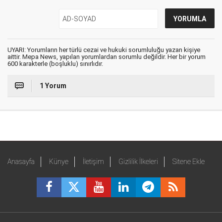
UYARI: Yorumların her türlü cezai ve hukuki sorumluluğu yazan kişiye
aittir. Mepa News, yapılan yorumlardan sorumlu değildir. Her bir yorum
600 karakterle (boşluklu) sınırlıdır.
1 Yorum
Anasayfa
Künye
İletişim
Gizlilik İlkeleri
Sitene Ekle