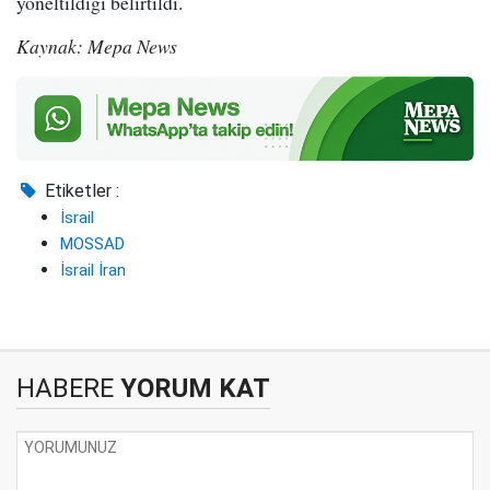
yöneltildiği belirtildi.
Kaynak: Mepa News
Etiketler :
İsrail
MOSSAD
İsrail İran
HABERE
YORUM KAT