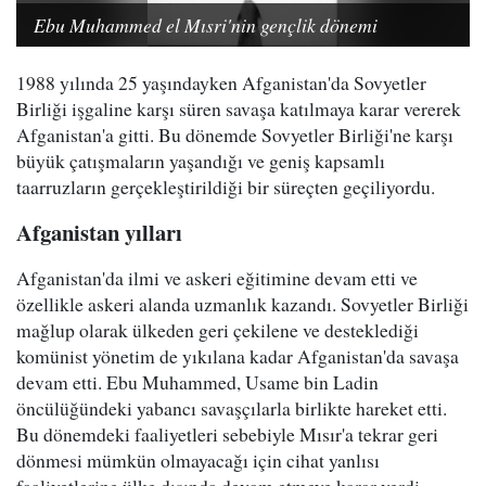
Ebu Muhammed el Mısri'nin gençlik dönemi
1988 yılında 25 yaşındayken Afganistan'da Sovyetler
Birliği işgaline karşı süren savaşa katılmaya karar vererek
Afganistan'a gitti. Bu dönemde Sovyetler Birliği'ne karşı
büyük çatışmaların yaşandığı ve geniş kapsamlı
taarruzların gerçekleştirildiği bir süreçten geçiliyordu.
Afganistan yılları
Afganistan'da ilmi ve askeri eğitimine devam etti ve
özellikle askeri alanda uzmanlık kazandı. Sovyetler Birliği
mağlup olarak ülkeden geri çekilene ve desteklediği
komünist yönetim de yıkılana kadar Afganistan'da savaşa
devam etti. Ebu Muhammed, Usame bin Ladin
öncülüğündeki yabancı savaşçılarla birlikte hareket etti.
Bu dönemdeki faaliyetleri sebebiyle Mısır'a tekrar geri
dönmesi mümkün olmayacağı için cihat yanlısı