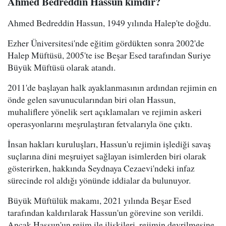
Ahmed Bedreddin Hassun kimdir?
Ahmed Bedreddin Hassun, 1949 yılında Halep'te doğdu.
Ezher Üniversitesi'nde eğitim gördükten sonra 2002'de
Halep Müftüsü, 2005'te ise Beşar Esed tarafından Suriye
Büyük Müftüsü olarak atandı.
2011'de başlayan halk ayaklanmasının ardından rejimin en
önde gelen savunucularından biri olan Hassun,
muhaliflere yönelik sert açıklamaları ve rejimin askeri
operasyonlarını meşrulaştıran fetvalarıyla öne çıktı.
İnsan hakları kuruluşları, Hassun'u rejimin işlediği savaş
suçlarına dini meşruiyet sağlayan isimlerden biri olarak
gösterirken, hakkında Seydnaya Cezaevi'ndeki infaz
sürecinde rol aldığı yönünde iddialar da bulunuyor.
Büyük Müftülük makamı, 2021 yılında Beşar Esed
tarafından kaldırılarak Hassun'un görevine son verildi.
Ancak Hassun'un rejim ile ilişkileri, rejimin devrilmesine