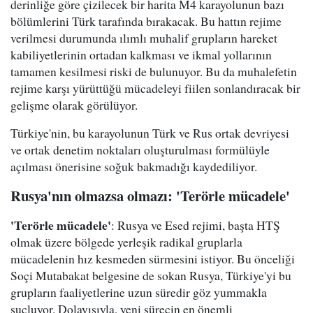
derinliğe göre çizilecek bir harita M4 karayolunun bazı
bölümlerini Türk tarafında bırakacak. Bu hattın rejime
verilmesi durumunda ılımlı muhalif grupların hareket
kabiliyetlerinin ortadan kalkması ve ikmal yollarının
tamamen kesilmesi riski de bulunuyor. Bu da muhalefetin
rejime karşı yürüttüğü mücadeleyi fiilen sonlandıracak bir
gelişme olarak görülüyor.
Türkiye'nin, bu karayolunun Türk ve Rus ortak devriyesi
ve ortak denetim noktaları oluşturulması formülüyle
açılması önerisine soğuk bakmadığı kaydediliyor.
Rusya'nın olmazsa olmazı: 'Terörle mücadele'
'
Terörle mücadele
'
: Rusya ve Esed rejimi, başta HTŞ
olmak üzere bölgede yerleşik radikal gruplarla
mücadelenin hız kesmeden sürmesini istiyor. Bu önceliği
Soçi Mutabakat belgesine de sokan Rusya, Türkiye'yi bu
grupların faaliyetlerine uzun süredir göz yummakla
suçluyor. Dolayısıyla, yeni sürecin en önemli