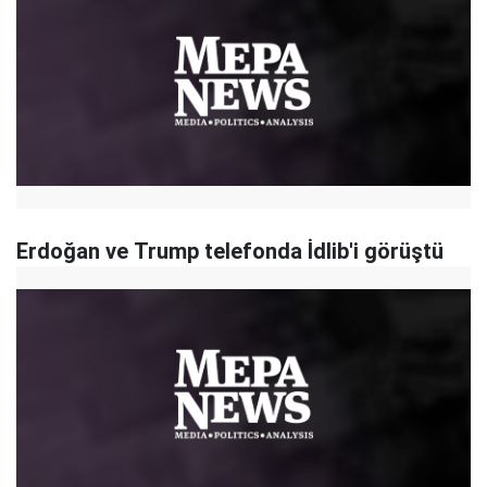
Erdoğan ve Trump telefonda İdlib'i görüştü