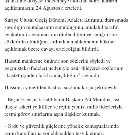
Mahkeme dosyayı incelemeye aldıktan sonra kararın
açıklanmasını 24 Ağustos'a erteledi.
Suriye Ulusal Geçiş Dönemi Adaleti Kurumu, duruşmada
savcılığın mütalaasının sunulduğunu, müdahil tarafın
avukatının savunmasının dinlendiğini ve sanığın son
sözlerinin alındığını, ardından mahkemenin hükmü
açıklamak üzere davayı ertelediğini bildirdi.
Hassun mahkeme önünde son sözlerini söyledi ve
geçmişteki ifadeleri nedeniyle özür dileyerek sözlerinin
"kastettiğinden farklı anlaşıldığını" savundu.
Hassun'a yöneltilen başlıca suçlamalar şu şekildeydi:
- Beşar Esed, eski İstihbarat Başkanı Ali Memluk, üst
düzey askeri yetkililer ve rejim yanlısı milis liderleriyle
resmi görev sınırlarını aşan ilişkiler kurmak.
- Ordu ve güvenlik güçlerine yönelik konuşmalarında
rejim karşıtlarına yönelik şiddeti teşvik etmek.