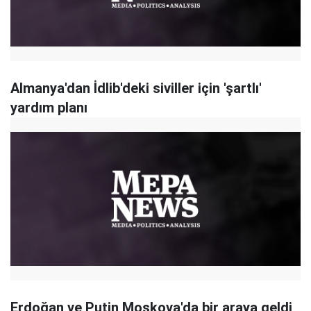
Almanya'dan İdlib'deki siviller için 'şartlı'
yardım planı
Erdoğan ve Putin Moskova'da bir araya geldi