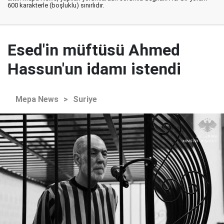
600 karakterle (boşluklu) sınırlıdır.
Esed'in müftüsü Ahmed
Hassun'un idamı istendi
Mepa News
>
Suriye