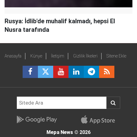
Rusya: İdlib'de muhalif kalmadı, hepsi El
Nusra tarafında
Anasayfa
Künye
İletişim
Gizlilik İlkeleri
Sitene Ekle
Mepa News
© 2026