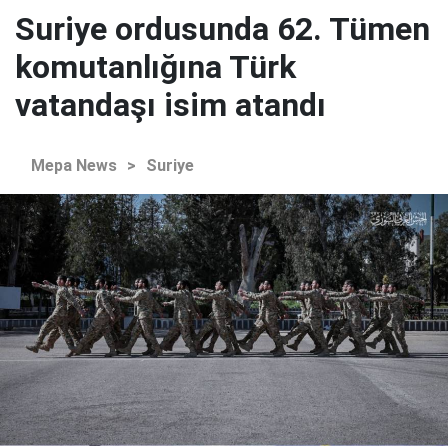
Suriye ordusunda 62. Tümen
komutanlığına Türk
vatandaşı isim atandı
Mepa News
>
Suriye