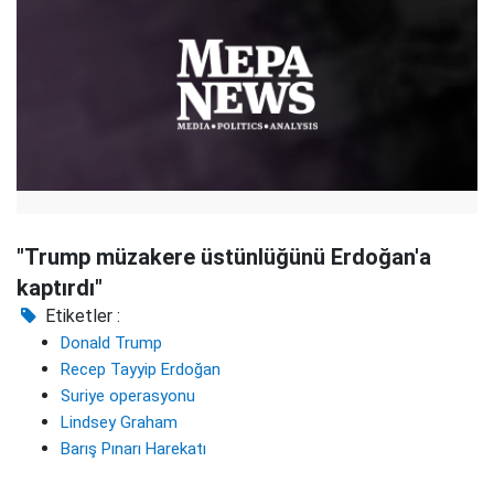
"Trump müzakere üstünlüğünü Erdoğan'a
kaptırdı"
Etiketler :
Donald Trump
Recep Tayyip Erdoğan
Suriye operasyonu
Lindsey Graham
Barış Pınarı Harekatı