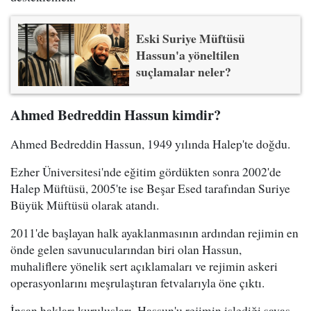
Eski Suriye Müftüsü
Hassun'a yöneltilen
suçlamalar neler?
Ahmed Bedreddin Hassun kimdir?
Ahmed Bedreddin Hassun, 1949 yılında Halep'te doğdu.
Ezher Üniversitesi'nde eğitim gördükten sonra 2002'de
Halep Müftüsü, 2005'te ise Beşar Esed tarafından Suriye
Büyük Müftüsü olarak atandı.
2011'de başlayan halk ayaklanmasının ardından rejimin en
önde gelen savunucularından biri olan Hassun,
muhaliflere yönelik sert açıklamaları ve rejimin askeri
operasyonlarını meşrulaştıran fetvalarıyla öne çıktı.
İnsan hakları kuruluşları, Hassun'u rejimin işlediği savaş