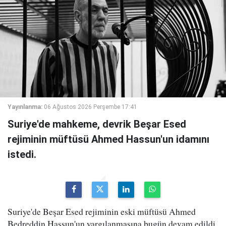
Yayınlanma:
06 Ağustos 2026 Perşembe 17:41
Suriye'de mahkeme, devrik Beşar Esed
rejiminin müftüsü Ahmed Hassun'un idamını
istedi.
Suriye'de Beşar Esed rejiminin eski müftüsü Ahmed
Bedreddin Hassun'un yargılanmasına bugün devam edildi.