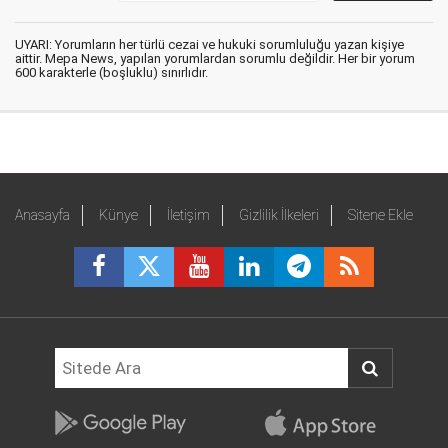
UYARI: Yorumların her türlü cezai ve hukuki sorumluluğu yazan kişiye
aittir. Mepa News, yapılan yorumlardan sorumlu değildir. Her bir yorum
600 karakterle (boşluklu) sınırlıdır.
Anasayfa
Künye
İletişim
Gizlilik İlkeleri
Sitene Ekle