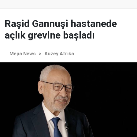
Raşid Gannuşi hastanede
açlık grevine başladı
Mepa News
>
Kuzey Afrika