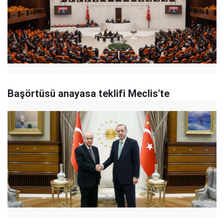
Başörtüsü anayasa teklifi Meclis'te