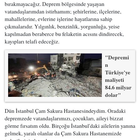
bırakmayacağız. Deprem bölgesinde yaşayan
vatandaşlarımdan istirhamım; şehirlerine, ilçelerine,
mahallelerine, evlerine işlerine hayatlarına sahip
çıkmalarıdır. Yılgınlık, benzinlik, yorgunluğa, yeise
kapılmadan beraberce bu felaketin acısını dindirecek,
kayıpları telafi edeceğiz.
"Depremi
n
Türkiye'ye
maliyeti
84.6 milyar
dolar"
Dün İstanbul Çam Sakura Hastanesindeydim. Oradaki
depremzede vatandaşlarımızı, çocukları, aileyi bizzat
görme fırsatım oldu. Birçoğu İstanbul'daki ailelerin yanına
gelmek, yaralı olanlar da Çam Sakura Hastanemizde