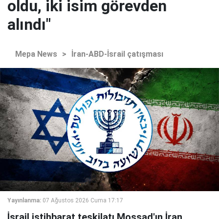
oldu, iki isim görevden
alındı"
Mepa News
>
İran-ABD-İsrail çatışması
Yayınlanma:
07 Ağustos 2026 Cuma 17:17
İsrail istihbarat teşkilatı Mossad'ın İran