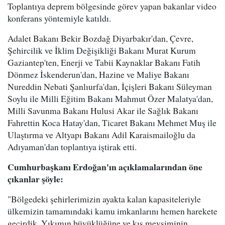
Toplantıya deprem bölgesinde görev yapan bakanlar video
konferans yöntemiyle katıldı.
Adalet Bakanı Bekir Bozdağ Diyarbakır'dan, Çevre,
Şehircilik ve İklim Değişikliği Bakanı Murat Kurum
Gaziantep'ten, Enerji ve Tabii Kaynaklar Bakanı Fatih
Dönmez İskenderun'dan, Hazine ve Maliye Bakanı
Nureddin Nebati Şanlıurfa'dan, İçişleri Bakanı Süleyman
Soylu ile Milli Eğitim Bakanı Mahmut Özer Malatya'dan,
Milli Savunma Bakanı Hulusi Akar ile Sağlık Bakanı
Fahrettin Koca Hatay'dan, Ticaret Bakanı Mehmet Muş ile
Ulaştırma ve Altyapı Bakanı Adil Karaismailoğlu da
Adıyaman'dan toplantıya iştirak etti.
Cumhurbaşkanı Erdoğan'ın açıklamalarından öne
çıkanlar şöyle:
"Bölgedeki şehirlerimizin ayakta kalan kapasiteleriyle
ülkemizin tamamındaki kamu imkanlarını hemen harekete
geçirdik. Yıkımın büyüklüğüne ve kış mevsiminin