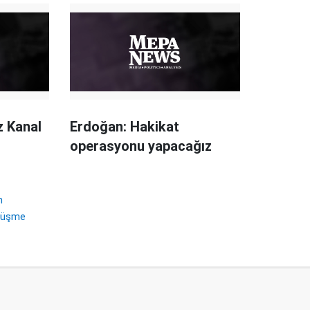
z Kanal
Erdoğan: Hakikat
operasyonu yapacağız
n
örüşme