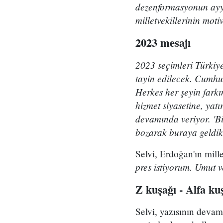
dezenformasyonun ayyu
milletvekillerinin mot
2023 mesajı
2023 seçimleri Türkiy
tayin edilecek. Cumhu
Herkes her şeyin farkı
hizmet siyasetine, yat
devamında veriyor. 'Bi
bozarak buraya geldik
Selvi, Erdoğan'ın mill
pres istiyorum. Umut 
Z kuşağı - Alfa k
Selvi, yazısının devam