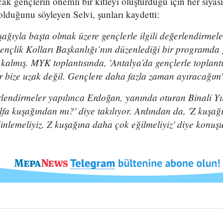
ak gençlerin önemli bir kitleyi oluşturduğu için her siyas
duğunu söyleyen Selvi, şunları kaydetti:
ıyla başta olmak üzere gençlerle ilgili değerlendirmeleri
ençlik Kolları Başkanlığı’nın düzenlediği bir programda 
almış. MYK toplantısında, 'Antalya’da gençlerle toplantım
r bize uzak değil. Gençlere daha fazla zaman ayıracağım'
rlendirmeler yapılınca Erdoğan, yanında oturan Binali Yı
fa kuşağından mı?' diye takılıyor. Ardından da, 'Z kuşağı
dinlemeliyiz. Z kuşağına daha çok eğilmeliyiz' diye konuş