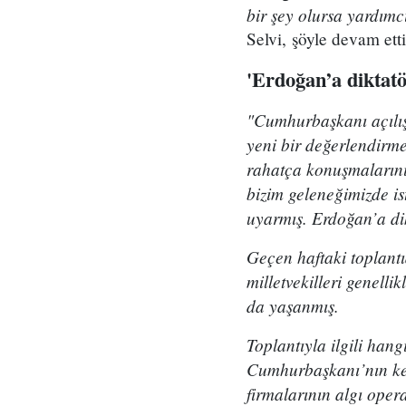
bir şey olursa yardımc
Selvi, şöyle devam etti
'Erdoğan’a diktatö
"Cumhurbaşkanı açılış
yeni bir değerlendirm
rahatça konuşmalarını,
bizim geleneğimizde is
uyarmış. Erdoğan’a dik
Geçen haftaki toplantı
milletvekilleri genelli
da yaşanmış.
Toplantıyla ilgili hang
Cumhurbaşkanı’nın ken
firmalarının algı ope