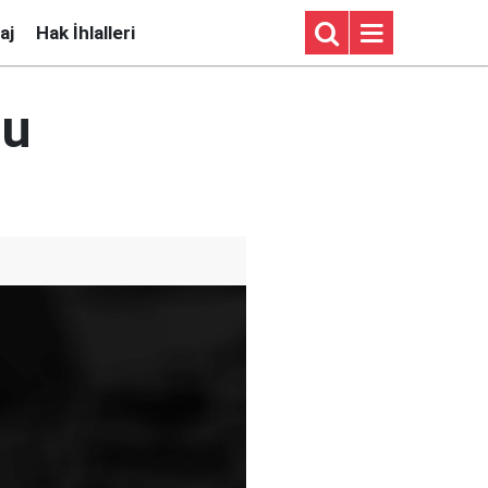
aj
Hak İhlalleri
mu