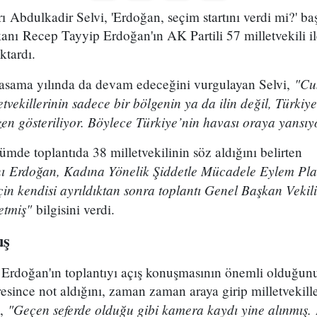
rı Abdulkadir Selvi, 'Erdoğan, seçim startını verdi mi?' ba
ı Recep Tayyip Erdoğan'ın AK Partili 57 milletvekili ile
ktardı.
"Cu
 yasama yılında da devam edeceğini vurgulayan Selvi,
etvekillerinin sadece bir bölgenin ya da ilin değil, Türki
zen gösteriliyor. Böylece Türkiye’nin havası oraya yansıy
mde toplantıda 38 milletvekilinin söz aldığını belirten
 Erdoğan, Kadına Yönelik Şiddetle Mücadele Eylem Plan
çin kendisi ayrıldıktan sonra toplantı Genel Başkan Vekili
etmiş"
bilgisini verdi.
uş
Erdoğan'ın toplantıyı açış konuşmasının önemli olduğunun
esince not aldığını, zaman zaman araya girip milletvekille
"Geçen seferde olduğu gibi kamera kaydı yine alınmış. 
,