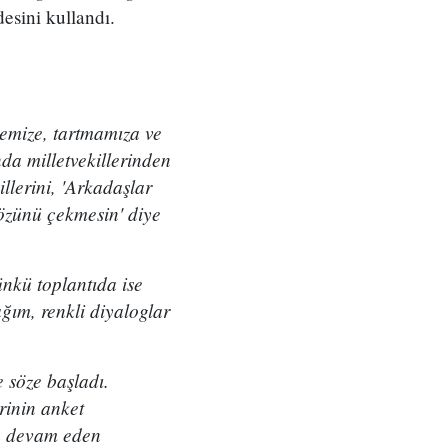
esini kullandı.
emize, tartmamıza ve
da milletvekillerinden
llerini, 'Arkadaşlar
sözünü çekmesin' diye
ünkü toplantıda ise
ağım, renkli diyaloglar
e söze başladı.
rinin anket
da devam eden