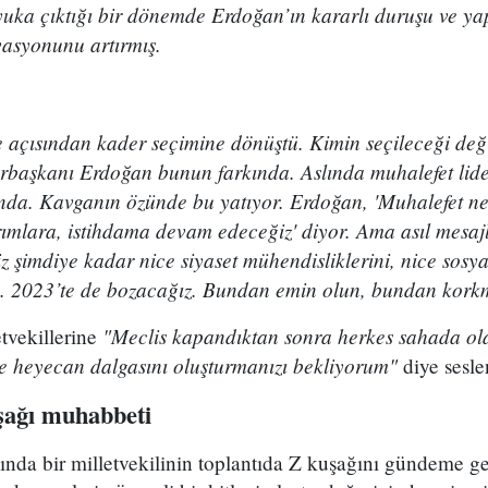
ka çıktığı bir dönemde Erdoğan’ın kararlı duruşu ve yap
ivasyonunu artırmış.
e açısından kader seçimine dönüştü. Kimin seçileceği değ
rbaşkanı Erdoğan bunun farkında. Aslında muhalefet lider
nda. Kavganın özünde bu yatıyor. Erdoğan, 'Muhalefet ne 
ırımlara, istihdama devam edeceğiz' diyor. Ama asıl mesaj
z şimdiye kadar nice siyaset mühendisliklerini, nice sosya
. 2023’te de bozacağız. Bundan emin olun, bundan korkm
"Meclis kapandıktan sonra herkes sahada ol
etvekillerine
ve heyecan dalgasını oluşturmanızı bekliyorum"
diye seslen
uşağı muhabbeti
ında bir milletvekilinin toplantıda Z kuşağını gündeme get