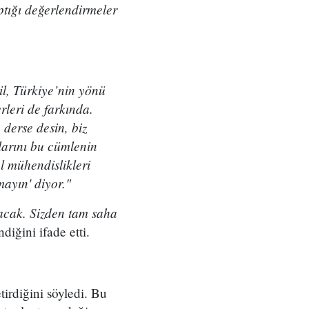
tığı değerlendirmeler
il, Türkiye’nin yönü
leri de farkında.
derse desin, biz
larını bu cümlenin
l mühendislikleri
ayın' diyor."
acak. Sizden tam saha
diğini ifade etti.
irdiğini söyledi. Bu