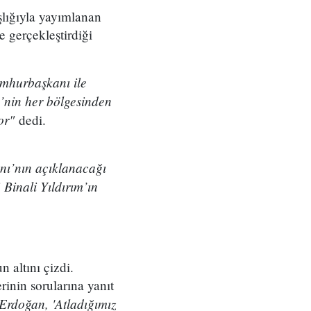
şlığıyla yayımlanan
 gerçekleştirdiği
mhurbaşkanı ile
ye’nin her bölgesinden
or"
dedi.
ı’nın açıklanacağı
 Binali Yıldırım’ın
 altını çizdi.
rinin sorularına yanıt
Erdoğan, 'Atladığımız