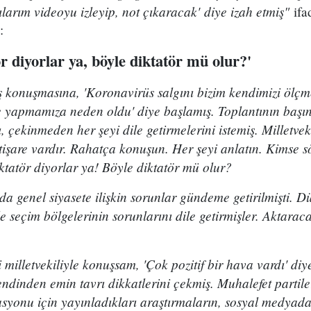
ılarım videoyu izleyip, not çıkaracak' diye izah etmiş"
ifad
:
r diyorlar ya, böyle diktatör mü olur?'
 konuşmasına, 'Koronavirüs salgını bizim kendimizi ölçm
e yapmamıza neden oldu' diye başlamış. Toplantının başın
 çekinmeden her şeyi dile getirmelerini istemiş. Milletveki
tişare vardır. Rahatça konuşun. Her şeyi anlatın. Kimse 
tatör diyorlar ya! Böyle diktatör mü olur?
da genel siyasete ilişkin sorunlar gündeme getirilmişti. D
kle seçim bölgelerinin sorunlarını dile getirmişler. Aktarac
i milletvekiliyle konuşsam, 'Çok pozitif bir hava vardı' diy
dinden emin tavrı dikkatlerini çekmiş. Muhalefet partile
rasyonu için yayınladıkları araştırmaların, sosyal medya