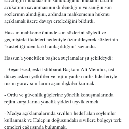
savcılığın mütalaasının sunulduğunu, müdahil tarafın
avukatının savunmasının dinlendiğini ve sanığın son
sözlerinin alındığını, ardından mahkemenin hükmü
açıklamak üzere davayı ertelediğini bildirdi.
Hassun mahkeme önünde son sözlerini söyledi ve
geçmişteki ifadeleri nedeniyle özür dileyerek sözlerinin
"kastettiğinden farklı anlaşıldığını" savundu.
Hassun'a yöneltilen başlıca suçlamalar şu şekildeydi:
- Beşar Esed, eski İstihbarat Başkanı Ali Memluk, üst
düzey askeri yetkililer ve rejim yanlısı milis liderleriyle
resmi görev sınırlarını aşan ilişkiler kurmak.
- Ordu ve güvenlik güçlerine yönelik konuşmalarında
rejim karşıtlarına yönelik şiddeti teşvik etmek.
- Medya açıklamalarında sivilleri hedef alan söylemler
kullanmak ve Halep'in doğusundaki sivillere bölgeyi terk
etmeleri çağrısında bulunmak.