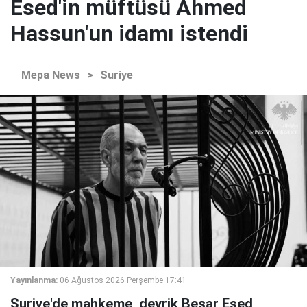
Esed'in müftüsü Ahmed
Hassun'un idamı istendi
Mepa News
>
Suriye
Yayınlanma:
06 Ağustos 2026 Perşembe 17:41
Suriye'de mahkeme, devrik Beşar Esed