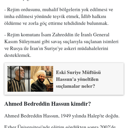
- Rejim ordusunu, muhalif bölgelerin yok edilmesi ve
imha edilmesi yönünde teşvik etmek, İdlib halkını
öldürme ve zorla göç ettirme tehdidinde bulunmak.
- Rejim komutanı İsam Zahreddin ile İranlı General
Kasım Süleymani gibi savaş suçlarıyla suçlanan isimleri
ve Rusya ile İran'ın Suriye'ye askeri müdahalelerini
desteklemek.
Eski Suriye Müftüsü
Hassun'a yöneltilen
suçlamalar neler?
Ahmed Bedreddin Hassun kimdir?
Ahmed Bedreddin Hassun, 1949 yılında Halep'te doğdu.
Ezher Üniversitesi'nde eğitim gördükten sonra 2002'de