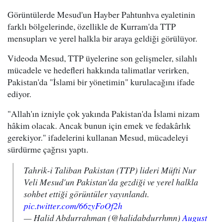
Görüntülerde Mesud'un Hayber Pahtunhva eyaletinin
farklı bölgelerinde, özellikle de Kurram'da TTP
mensupları ve yerel halkla bir araya geldiği görülüyor.
Videoda Mesud, TTP üyelerine son gelişmeler, silahlı
mücadele ve hedefleri hakkında talimatlar verirken,
Pakistan'da "İslami bir yönetimin" kurulacağını ifade
ediyor.
"Allah'ın izniyle çok yakında Pakistan'da İslami nizam
hâkim olacak. Ancak bunun için emek ve fedakârlık
gerekiyor." ifadelerini kullanan Mesud, mücadeleyi
sürdürme çağrısı yaptı.
Tahrik-i Taliban Pakistan (TTP) lideri Müfti Nur
Veli Mesud'un Pakistan'da gezdiği ve yerel halkla
sohbet ettiği görüntüler yayınlandı.
pic.twitter.com/66zyFoOf2h
— Halid Abdurrahman (@halidabdurrhmn)
August