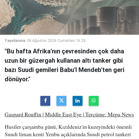
Yayınlanma:
08 Ağustos 2026 Cumartesi 16:28
"Bu hafta Afrika'nın çevresinden çok daha
uzun bir güzergah kullanan altı tanker gibi
bazı Suudi gemileri Babu'l Mendeb'ten geri
dönüyor."
Gaspard Rouffin | Middle East Eye | Tercüme: Mepa News
Husiler çarşamba günü, Kızıldeniz'in kuzeyindeki önemli
Suudi liman kenti Yenbu açıklarında Suudi petrol tankeri