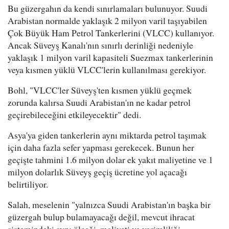
Bu güzergahın da kendi sınırlamaları bulunuyor. Suudi
Arabistan normalde yaklaşık 2 milyon varil taşıyabilen
Çok Büyük Ham Petrol Tankerlerini (VLCC) kullanıyor.
Ancak Süveyş Kanalı'nın sınırlı derinliği nedeniyle
yaklaşık 1 milyon varil kapasiteli Suezmax tankerlerinin
veya kısmen yüklü VLCC'lerin kullanılması gerekiyor.
Bohl, "VLCC'ler Süveyş'ten kısmen yüklü geçmek
zorunda kalırsa Suudi Arabistan'ın ne kadar petrol
geçirebileceğini etkileyecektir" dedi.
Asya'ya giden tankerlerin aynı miktarda petrol taşımak
için daha fazla sefer yapması gerekecek. Bunun her
geçişte tahmini 1.6 milyon dolar ek yakıt maliyetine ve 1
milyon dolarlık Süveyş geçiş ücretine yol açacağı
belirtiliyor.
Salah, meselenin "yalnızca Suudi Arabistan'ın başka bir
güzergah bulup bulamayacağı değil, mevcut ihracat
sistemindeki aynı ölçeği, maliyeti ve verimliliği