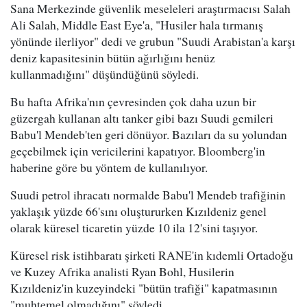
Sana Merkezinde güvenlik meseleleri araştırmacısı Salah
Ali Salah, Middle East Eye'a, "Husiler hala tırmanış
yönünde ilerliyor" dedi ve grubun "Suudi Arabistan'a karşı
deniz kapasitesinin bütün ağırlığını henüz
kullanmadığını" düşündüğünü söyledi.
Bu hafta Afrika'nın çevresinden çok daha uzun bir
güzergah kullanan altı tanker gibi bazı Suudi gemileri
Babu'l Mendeb'ten geri dönüyor. Bazıları da su yolundan
geçebilmek için vericilerini kapatıyor. Bloomberg'in
haberine göre bu yöntem de kullanılıyor.
Suudi petrol ihracatı normalde Babu'l Mendeb trafiğinin
yaklaşık yüzde 66'sını oluştururken Kızıldeniz genel
olarak küresel ticaretin yüzde 10 ila 12'sini taşıyor.
Küresel risk istihbaratı şirketi RANE'in kıdemli Ortadoğu
ve Kuzey Afrika analisti Ryan Bohl, Husilerin
Kızıldeniz'in kuzeyindeki "bütün trafiği" kapatmasının
"muhtemel olmadığını" söyledi.