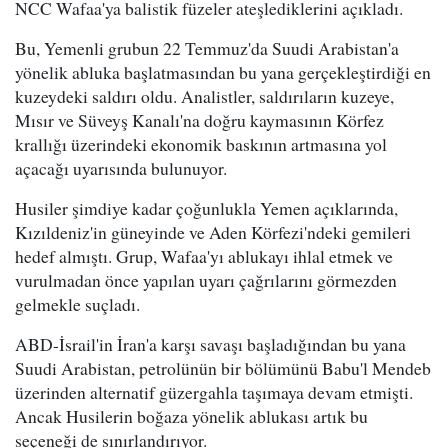
NCC Wafaa'ya balistik füzeler ateşlediklerini açıkladı.
Bu, Yemenli grubun 22 Temmuz'da Suudi Arabistan'a
yönelik abluka başlatmasından bu yana gerçekleştirdiği en
kuzeydeki saldırı oldu. Analistler, saldırıların kuzeye,
Mısır ve Süveyş Kanalı'na doğru kaymasının Körfez
krallığı üzerindeki ekonomik baskının artmasına yol
açacağı uyarısında bulunuyor.
Husiler şimdiye kadar çoğunlukla Yemen açıklarında,
Kızıldeniz'in güneyinde ve Aden Körfezi'ndeki gemileri
hedef almıştı. Grup, Wafaa'yı ablukayı ihlal etmek ve
vurulmadan önce yapılan uyarı çağrılarını görmezden
gelmekle suçladı.
ABD-İsrail'in İran'a karşı savaşı başladığından bu yana
Suudi Arabistan, petrolünün bir bölümünü Babu'l Mendeb
üzerinden alternatif güzergahla taşımaya devam etmişti.
Ancak Husilerin boğaza yönelik ablukası artık bu
seçeneği de sınırlandırıyor.