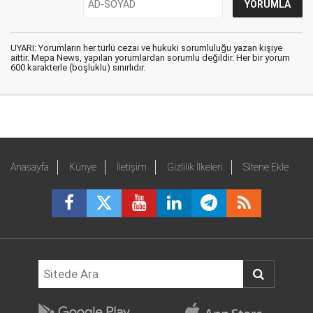
UYARI: Yorumların her türlü cezai ve hukuki sorumluluğu yazan kişiye
aittir. Mepa News, yapılan yorumlardan sorumlu değildir. Her bir yorum
600 karakterle (boşluklu) sınırlıdır.
Anasayfa
Künye
İletişim
Gizlilik İlkeleri
Sitene Ekle