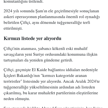
komutanlığını üstlendi.
2024 yılı sonunda Şam'ın ele geçirilmesiyle sonuçlanan
askeri operasyonun planlanmasında önemli rol oynadığı
belirtilen Çiftçi, aynı dönemde tuğgeneralliğe terfi
ettirilmişti.
Kırmızı listede yer alıyordu
Çiftçi'nin atanması, yabancı kökenli eski muhalif
savaşçıların yeni Suriye ordusundaki konumuna ilişkin
tartışmaları da yeniden gündeme getirdi.
Çiftçi, geçmişte El Kaide bağlantısı iddiaları nedeniyle
İçişleri Bakanlığı'nın "kırmızı kategoride aranan
teröristler" listesinde yer alıyordu. Ancak Aralık 2024'te
tuğgeneralliğe yükseltilmesinin ardından adı listeden
çıkarılmış, bu karar muhalefet partilerinin eleştirilerine
neden olmuştu.
Son atamayla birlikte Ahmed Şara yönetiminin, kendisine