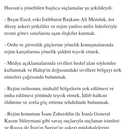
Hassun'a yöneltilen başlıca suçlamalar şu şekildeydi:
- Beşar Esed, eski İstihbarat Başkanı Ali Memluk, üst
düzey askeri yetkililer ve rejim yanlısı milis liderleriyle
resmi görev sınırlarını aşan ilişkiler kurmak.
- Ordu ve güvenlik güçlerine yönelik konuşmalarında
rejim karşıtlarına yönelik şiddeti teşvik etmek.
- Medya açıklamalarında sivilleri hedef alan söylemler
kullanmak ve Halep'in doğusundaki sivillere bölgeyi terk
etmeleri çağrısında bulunmak.
- Rejim ordusunu, muhalif bölgelerin yok edilmesi ve
imha edilmesi yönünde teşvik etmek, İdlib halkını
öldürme ve zorla göç ettirme tehdidinde bulunmak.
- Rejim komutanı İsam Zahreddin ile İranlı General
Kasım Süleymani gibi savaş suçlarıyla suçlanan isimleri
ve Rusya ile İran'ın Suriye'ye askeri müdahalelerini