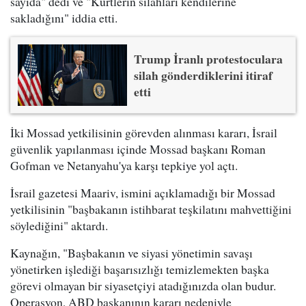
sayıda" dedi ve "Kürtlerin silahları kendilerine
sakladığını" iddia etti.
Trump İranlı protestoculara
silah gönderdiklerini itiraf
etti
İki Mossad yetkilisinin görevden alınması kararı, İsrail
güvenlik yapılanması içinde Mossad başkanı Roman
Gofman ve Netanyahu'ya karşı tepkiye yol açtı.
İsrail gazetesi Maariv, ismini açıklamadığı bir Mossad
yetkilisinin "başbakanın istihbarat teşkilatını mahvettiğini
söylediğini" aktardı.
Kaynağın, "Başbakanın ve siyasi yönetimin savaşı
yönetirken işlediği başarısızlığı temizlemekten başka
görevi olmayan bir siyasetçiyi atadığınızda olan budur.
Operasyon, ABD başkanının kararı nedeniyle