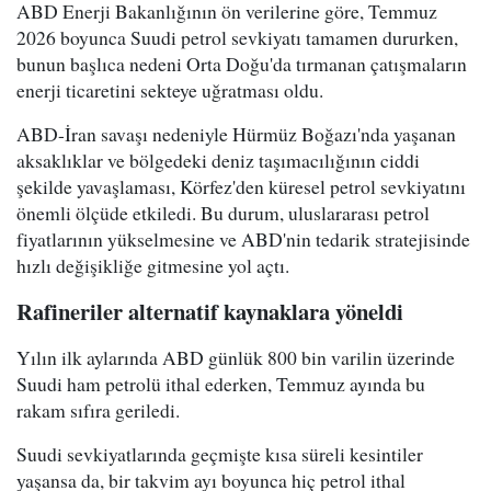
ABD Enerji Bakanlığının ön verilerine göre, Temmuz
2026 boyunca Suudi petrol sevkiyatı tamamen dururken,
bunun başlıca nedeni Orta Doğu'da tırmanan çatışmaların
enerji ticaretini sekteye uğratması oldu.
ABD-İran savaşı nedeniyle Hürmüz Boğazı'nda yaşanan
aksaklıklar ve bölgedeki deniz taşımacılığının ciddi
şekilde yavaşlaması, Körfez'den küresel petrol sevkiyatını
önemli ölçüde etkiledi. Bu durum, uluslararası petrol
fiyatlarının yükselmesine ve ABD'nin tedarik stratejisinde
hızlı değişikliğe gitmesine yol açtı.
Rafineriler alternatif kaynaklara yöneldi
Yılın ilk aylarında ABD günlük 800 bin varilin üzerinde
Suudi ham petrolü ithal ederken, Temmuz ayında bu
rakam sıfıra geriledi.
Suudi sevkiyatlarında geçmişte kısa süreli kesintiler
yaşansa da, bir takvim ayı boyunca hiç petrol ithal