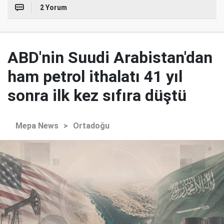
2 Yorum
ABD'nin Suudi Arabistan'dan
ham petrol ithalatı 41 yıl
sonra ilk kez sıfıra düştü
Mepa News
>
Ortadoğu