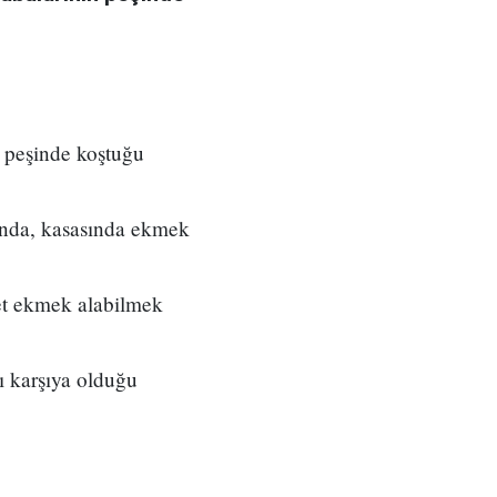
n peşinde koştuğu
rında, kasasında ekmek
ket ekmek alabilmek
ı karşıya olduğu