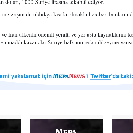
 doları, 1000 Suriye lirasına tekabül ediyor.
ine erişim de oldukça kısıtla olmakla beraber, bunların da
e İran ülkenin önemli yeraltı ve yer üstü kaynaklarını k
len maddi kazançlar Suriye halkının refah düzeyine yansı