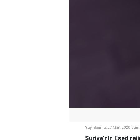
Yayınlanma:
27 Mart 2020 Cum
Suriye'nin Esed rej