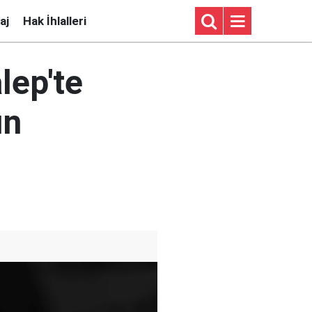
aj
Hak İhlalleri
lep'te
ın