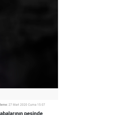
leme:
27 Mart 2020 Cuma 15:07
rabalarının peşinde