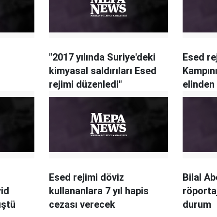
"2017 yılında Suriye'deki
​Esed r
kimyasal saldırıları Esed
Kampını 
rejimi düzenledi"
elinden 
Esed rejimi döviz
Bilal Ab
id
kullananlara 7 yıl hapis
röporta
üştü
cezası verecek
durum