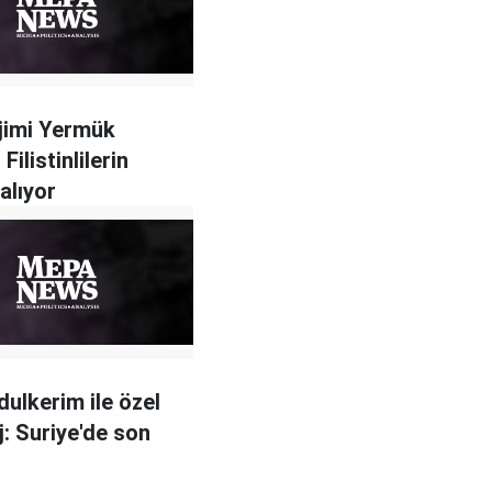
ejimi Yermük
Filistinlilerin
alıyor
dulkerim ile özel
j: Suriye'de son