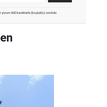
yorum 600 karakterle (boşluklu) sınırlıdır.
den
ı