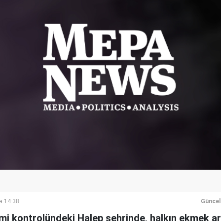
a 14:38
Güncel
imi kontrolündeki Halep şehrinde, halkın ekmek a