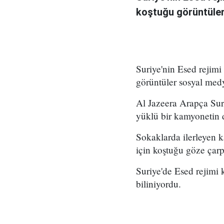
koştuğu görüntüle
Suriye'nin Esed rejim
görüntüler sosyal me
Al Jazeera Arapça Suri
yüklü bir kamyonetin d
Sokaklarda ilerleyen k
için koştuğu göze çarp
Suriye'de Esed rejimi 
biliniyordu.