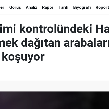
ler
Görüş
Analiz
Rapor
Tarih
Biyografi
Röport
imi kontrolündeki Ha
mek dağıtan arabalar
 koşuyor