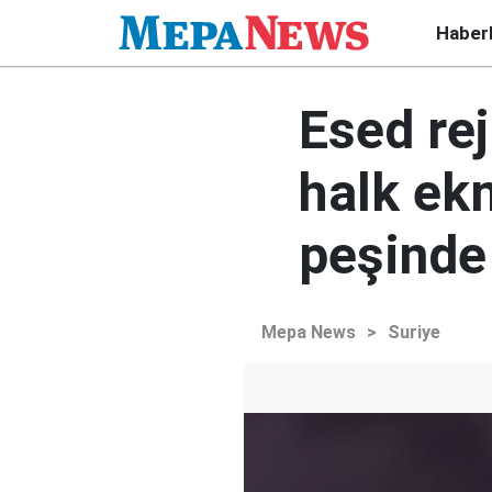
Haber
Esed rej
halk ek
peşinde
Mepa News
>
Suriye