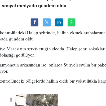
r sosyal medyada gündem oldu.
i kontrolündeki Halep şehrinde, halkın ekmek arabalarını
dyada gündem oldu.
ye Masası'nın servis ettiği videoda, Halep şehri sokakla
olaştığı görülüyor.
amyonetin arkasından ise, onlarca Suriyeli sivilin bir pa
ıyor.
kontrolündeki bölgelerde halkın ciddi bir yoksullukla karş