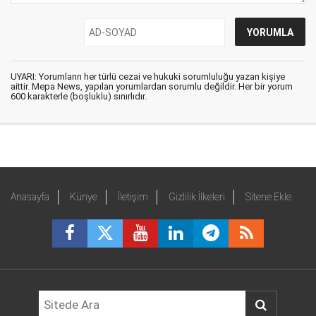
UYARI: Yorumların her türlü cezai ve hukuki sorumluluğu yazan kişiye
aittir. Mepa News, yapılan yorumlardan sorumlu değildir. Her bir yorum
600 karakterle (boşluklu) sınırlıdır.
Anasayfa
Künye
İletişim
Gizlilik İlkeleri
Sitene Ekle