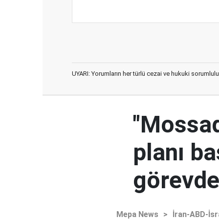
UYARI: Yorumların her türlü cezai ve hukuki sorumlulu
"Mossad'
planı ba
görevden
Mepa News
>
İran-ABD-İsr