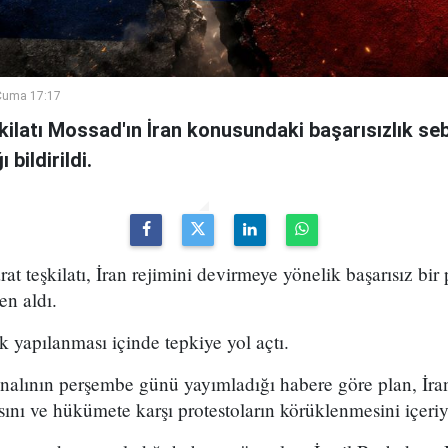
Cuma 17:17
şkilatı Mossad'ın İran konusundaki başarısızlık se
bildirildi.
arat teşkilatı, İran rejimini devirmeye yönelik başarısız bir
en aldı.
k yapılanması içinde tepkiye yol açtı.
analının perşembe günü yayımladığı habere göre plan, İran
sını ve hükümete karşı protestoların körüklenmesini içeri