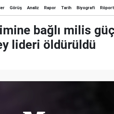
ler
Görüş
Analiz
Rapor
Tarih
Biyografi
Röport
imine bağlı milis güç
y lideri öldürüldü