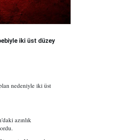
bebiyle iki üst düzey
 plan nedeniyle iki üst
'daki azınlık
yordu.