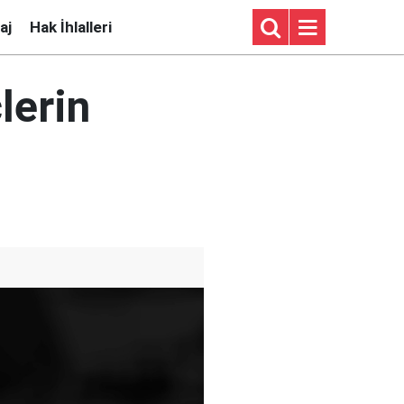
aj
Hak İhlalleri
lerin