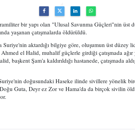
ramiliter bir yapı olan "Ulusal Savunma Güçleri"nin üst dü
ında yaşanan çatışmalarda öldürüldü.
 Suriye'nin aktardığı bilgiye göre, oluşumun üst düzey l
n Ahmed el Halid, muhalif güçlerle girdiği çatışmada ağır
alid, başkent Şam'a kaldırıldığı hastanede, çatışmada aldığ
e Suriye'nin doğusundaki Haseke ilinde sivillere yönelik b
ra Doğu Guta, Deyr ez Zor ve Hama'da da birçok sivilin ö
or.