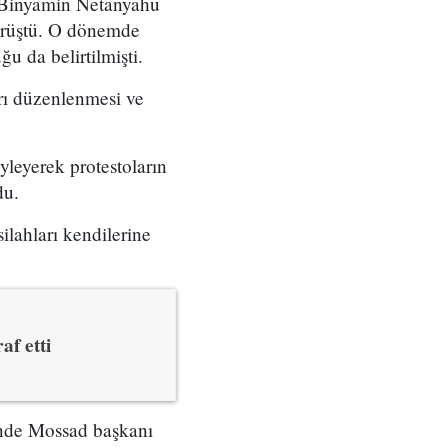
ı Binyamin Netanyahu
örüştü. O dönemde
u da belirtilmişti.
arı düzenlenmesi ve
yleyerek protestoların
du.
ilahları kendilerine
af etti
çinde Mossad başkanı