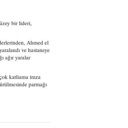
zey bir lideri,
iderlerinden, Ahmed el
 yaralandı ve hastaneye
ı ağır yaralar
irçok katliama imza
ldürülmesinde parmağı