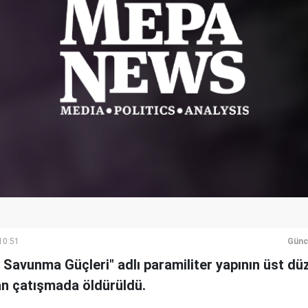
10:51
Günc
 Savunma Güçleri" adlı paramiliter yapının üst düze
an çatışmada öldürüldü.