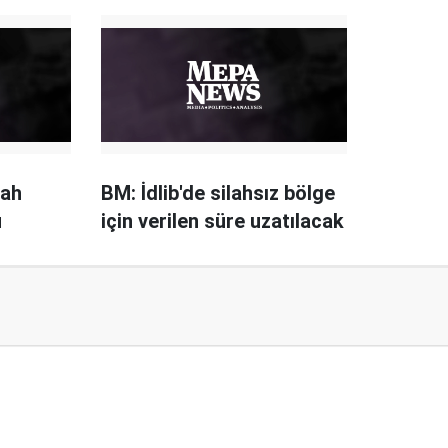
lah
BM: İdlib'de silahsız bölge
ü
için verilen süre uzatılacak