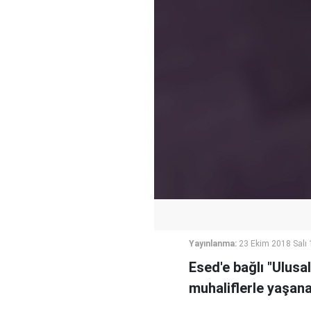
Yayınlanma:
23 Ekim 2018 Salı 
Esed'e bağlı "Ulusal
muhaliflerle yaşan