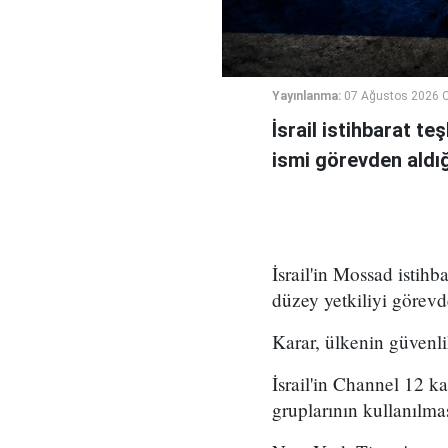
Yayınlanma:
07 Ağustos 2026 
İsrail istihbarat te
ismi görevden aldığı 
İsrail'in Mossad istihb
düzey yetkiliyi görevd
Karar, ülkenin güvenli
İsrail'in Channel 12 k
gruplarının kullanılma