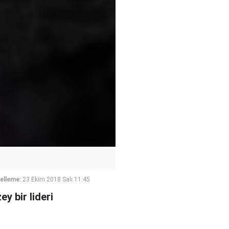
elleme:
23 Ekim 2018 Salı 11:45
y bir lideri