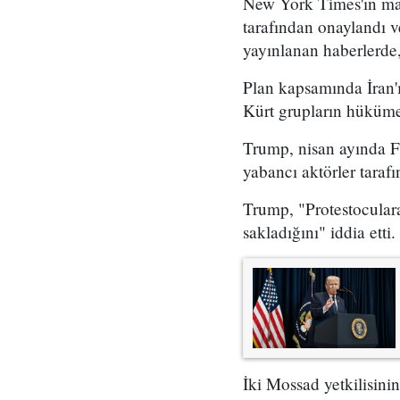
New York Times'ın mar
tarafından onaylandı
yayınlanan haberlerde,
Plan kapsamında İran'ı
Kürt grupların hükümet
Trump, nisan ayında Fo
yabancı aktörler taraf
Trump, "Protestoculara
sakladığını" iddia etti.
İki Mossad yetkilisini