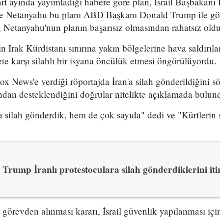
t ayında yayımladığı habere göre plan, İsrail Başbakan
 ve Netanyahu bu planı ABD Başkanı Donald Trump ile g
 Netanyahu'nun planın başarısız olmasından rahatsız olduğ
n Irak Kürdistanı sınırına yakın bölgelerine hava saldırıl
e karşı silahlı bir isyana öncülük etmesi öngörülüyordu.
x News'e verdiği röportajda İran'a silah gönderildiğini sö
ından desteklendiğini doğrular nitelikte açıklamada bulun
 silah gönderdik, hem de çok sayıda" dedi ve "Kürtlerin s
Trump İranlı protestoculara silah gönderdiklerini itir
n görevden alınması kararı, İsrail güvenlik yapılanması i