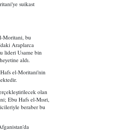
itani'ye suikast
l-Moritani, bu
'daki Araplarca
u lideri Usame bin
heyetine aldı.
Hafs el-Moritani'nin
ektedir.
rçekleştirilecek olan
ani; Ebu Hafs el-Mısri,
cileriyle beraber bu
Afganistan'da