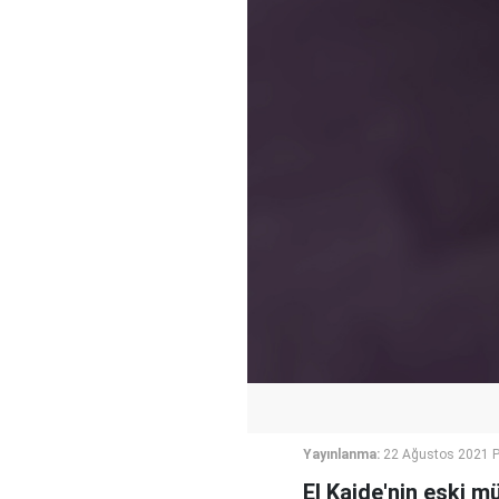
Yayınlanma:
22 Ağustos 2021 P
El Kaide'nin eski m