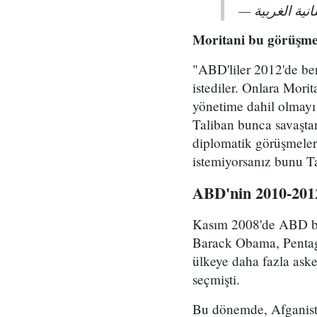
Moritani bu görüşmeyl
"ABD'liler 2012'de ben
istediler. Onlara Mori
yönetime dahil olmayı 
Taliban bunca savaştan
diplomatik görüşmeler 
istemiyorsanız bunu Ta
ABD'nin 2010-2012
Kasım 2008'de ABD baş
Barack Obama, Pentago
ülkeye daha fazla ask
seçmişti.
Bu dönemde, Afganist