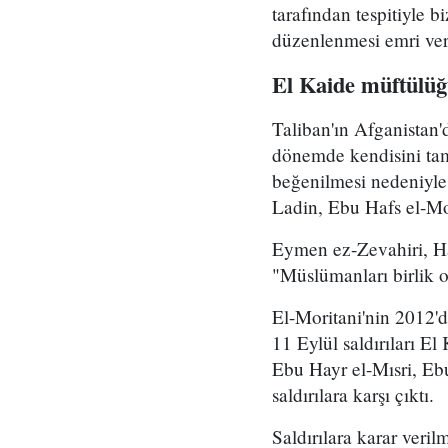
tarafından tespitiyle 
düzenlenmesi emri ver
El Kaide müftülü
Taliban'ın Afganistan
dönemde kendisini tam
beğenilmesi nedeniyle
Ladin, Ebu Hafs el-Mor
Eymen ez-Zevahiri, Ha
"Müslümanları birlik ol
El-Moritani'nin 2012'd
11 Eylül saldırıları E
Ebu Hayr el-Mısri, Eb
saldırılara karşı çıktı.
Saldırılara karar veri