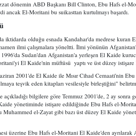
bizzat dönemin ABD Başkanı Bill Clinton, Ebu Hafs el-Mor
di ancak El-Moritani bu suikasttan kurtulmayı başardı.
ğü
'da iktidarda olduğu esnada Kandahar'da medrese kuran E
amen ilmi çalışmalara yöneltti. İlmi yönünün Afganistan
 1996'da Sudan'dan Afganistan'a yerleşen El Kaide kuruc
itani'yi El Kaide'nin müftüsü yaptı ve üst düzey istişare 
ziran 2001'de El Kaide ile Mısır Cihad Cemaati'nin Ebu 
maya teşvik eden kitapları vesilesiyle birleştiğini" belirtm
e açıkladığı bilgilere göre Temmuz 2001'de, 2 ay sonra ge
l Kaide yönetiminde istişare edildiğinde Ebu Hafs el-Morit
u Muhammed el-Zayat gibi bazı üst düzey El Kaide yöneti
lmesi üzerine Ebu Hafs el-Moritani El Kaide'den ayrılarak 