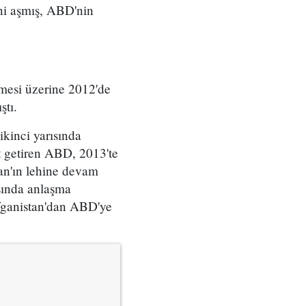
ni aşmış, ABD'nin
emesi üzerine 2012'de
ştı.
kinci yarısında
t getiren ABD, 2013'te
an'ın lehine devam
sında anlaşma
fganistan'dan ABD'ye