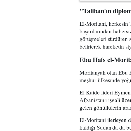
"Taliban'ın diplom
El-Moritani, herkesin T
başarılarından habersi
görüşmeleri sürdüren s
belirterek hareketin s
Ebu Hafs el-Morit
Moritanyalı olan Ebu H
meşhur ülkesinde yoğun
El Kaide lideri Eymen 
Afganistan'ı işgali üze
gelen gönüllülerin ara
El-Moritani ilerleyen
kaldığı Sudan'da da b