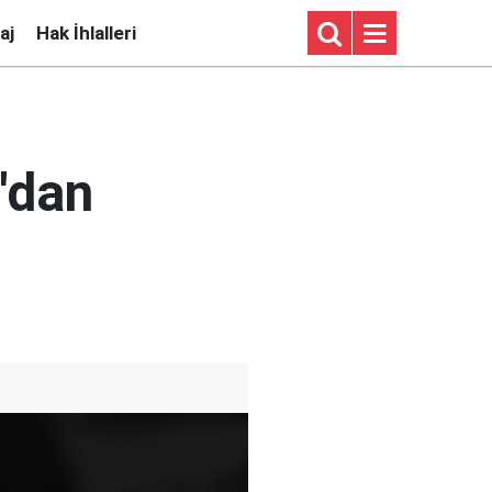
aj
Hak İhlalleri
'dan