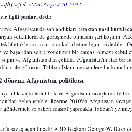
— الإنسانية الغربية (@fhd_o00o)
August 20, 2021
e ilgili şunları dedi:
imle Afganistan'da saplandıkları bataktan nasıl kurtulac
tanyalı yetkililerin de görüşmede olmasını şart koştum. AB
teklif ettiklerini ama onun kabul etmediğini söylediler.
 ve başarıdan sonra yönetimin bir parçası olmayı kabul e
yapın ve Afganistan'dan çekilin. Afganistan'ın size bir sa
liban ile görüşün. Taliban İslami cemaatlere bu konuda e
 dönemi Afganistan politikası
kanlık seçimlerini Irak ve Afganistan savaşlarını bitir
n'dan gelen istekler üzerine 2010'da Afganistan savaşını
er göndermek ve askeri masraf yapmakla Taliban'ı yenme
an'a savaş açan önceki ABD Başkanı George W. Bush d