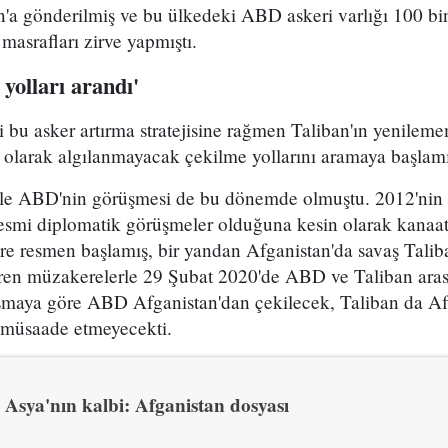
'a gönderilmiş ve bu ülkedeki ABD askeri varlığı 100 bi
masrafları zirve yapmıştı.
 yolları arandı'
 bu asker artırma stratejisine rağmen Taliban'ın yenilem
 olarak algılanmayacak çekilme yollarını aramaya başlamı
ile ABD'nin görüşmesi de bu dönemde olmuştu. 2012'nin i
esmi diplomatik görüşmeler olduğuna kesin olarak kanaa
e resmen başlamış, bir yandan Afganistan'da savaş Talib
ren müzakerelerle 29 Şubat 2020'de ABD ve Taliban ara
aşmaya göre ABD Afganistan'dan çekilecek, Taliban da A
a müsaade etmeyecekti.
Asya'nın kalbi: Afganistan dosyası