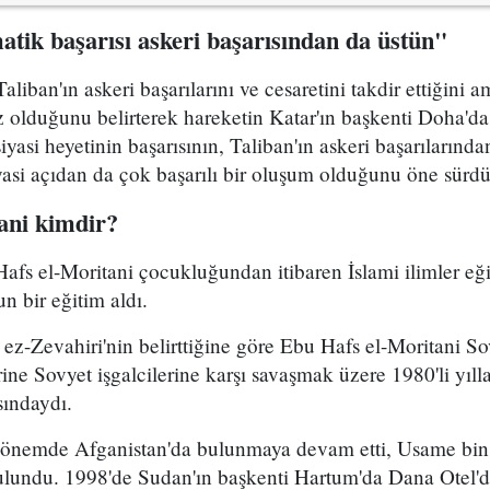
atik başarısı askeri başarısından da üstün"
aliban'ın askeri başarılarını ve cesaretini takdir ettiğini a
z olduğunu belirterek hareketin Katar'ın başkenti Doha'd
iyasi heyetinin başarısının, Taliban'ın askeri başarıların
iyasi açıdan da çok başarılı bir oluşum olduğunu öne sürdü
ani kimdir?
afs el-Moritani çocukluğundan itibaren İslami ilimler eği
 bir eğitim aldı.
ez-Zevahiri'nin belirttiğine göre Ebu Hafs el-Moritani Sov
rine Sovyet işgalcilerine karşı savaşmak üzere 1980'li yıll
sındaydı.
 dönemde Afganistan'da bulunmaya devam etti, Usame bin
ulundu. 1998'de Sudan'ın başkenti Hartum'da Dana Otel'd