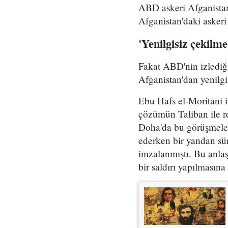
ABD askeri Afganistan
Afganistan'daki askeri 
'Yenilgisiz çekilme
Fakat ABD'nin izlediği
Afganistan'dan yenilgi
Ebu Hafs el-Moritani 
çözümün Taliban ile r
Doha'da bu görüşmeler
ederken bir yandan sü
imzalanmıştı. Bu anl
bir saldırı yapılmasın