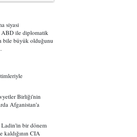
ma siyasi
a ABD ile diplomatik
dan bile büyük olduğunu
.
timleriyle
yetler Birliği'nin
arda Afganistan'a
 Ladin'in bir dönem
e kaldığının CIA