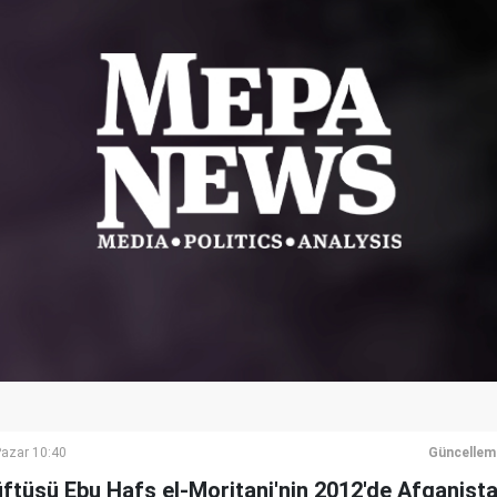
azar 10:40
Güncellem
üftüsü Ebu Hafs el-Moritani'nin 2012'de Afganista