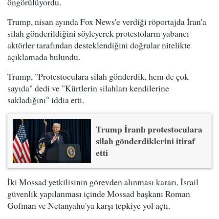
öngörülüyordu.
Trump, nisan ayında Fox News'e verdiği röportajda İran'a
silah gönderildiğini söyleyerek protestoların yabancı
aktörler tarafından desteklendiğini doğrular nitelikte
açıklamada bulundu.
Trump, "Protestoculara silah gönderdik, hem de çok
sayıda" dedi ve "Kürtlerin silahları kendilerine
sakladığını" iddia etti.
Trump İranlı protestoculara
silah gönderdiklerini itiraf
etti
İki Mossad yetkilisinin görevden alınması kararı, İsrail
güvenlik yapılanması içinde Mossad başkanı Roman
Gofman ve Netanyahu'ya karşı tepkiye yol açtı.