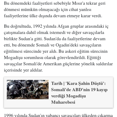
Bu dönemdeki faaliyetleri sebebiyle Mısır'a tekrar geri
dönmesi mümkün olmayacağı için cihat yanlısı
faaliyetlerine ülke dışında devam etmeye karar verdi.
Bu doğrultuda, 1992 yılında Afgan gruplar arasındaki iç
çatışmalara dahil olmak istemedi ve diğer savaşçılarla
birlikte Sudan'a gitti. Sudan'da da faaliyetlerine devam
etti, bu dönemde Somali ve Ogadin'deki savaşçıların
eğitilmesi sürecinde yer aldı. Bu askeri eğitim sürecinin
Mogadişu sorumlusu olarak görevlendirildi. Eğittiği
savaşçılar Somali'de Amerikan güçlerine yönelik saldırılar
içerisinde yer aldılar.
Tarih | 'Kara Şahin Düştü':
Somali'de ABD'nin 19 kayıp
verdiği Mogadişu
Muharebesi
1996 yılında Sudan'ın yabancı savaşçıları ülkeden çıkarma