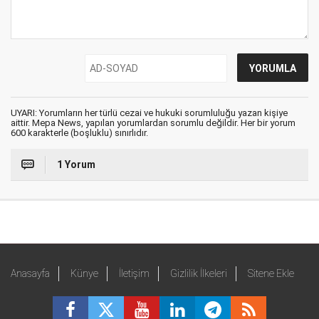
UYARI: Yorumların her türlü cezai ve hukuki sorumluluğu yazan kişiye
aittir. Mepa News, yapılan yorumlardan sorumlu değildir. Her bir yorum
600 karakterle (boşluklu) sınırlıdır.
1 Yorum
Anasayfa
Künye
İletişim
Gizlilik İlkeleri
Sitene Ekle