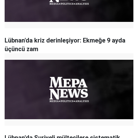
Lübnan'da kriz derinleşiyor: Ekmeğe 9 ayda
üçüncü zam
Lübnan'da Suriyeli mültecilere sistematik