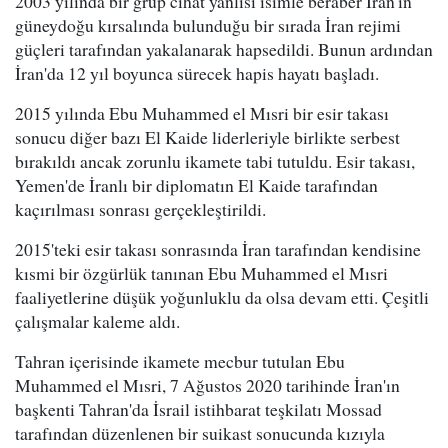
2003 yılında bir grup cihat yanlısı isimle beraber İran'ın
güneydoğu kırsalında bulunduğu bir sırada İran rejimi
güçleri tarafından yakalanarak hapsedildi. Bunun ardından
İran'da 12 yıl boyunca sürecek hapis hayatı başladı.
2015 yılında Ebu Muhammed el Mısri bir esir takası
sonucu diğer bazı El Kaide liderleriyle birlikte serbest
bırakıldı ancak zorunlu ikamete tabi tutuldu. Esir takası,
Yemen'de İranlı bir diplomatın El Kaide tarafından
kaçırılması sonrası gerçekleştirildi.
2015'teki esir takası sonrasında İran tarafından kendisine
kısmi bir özgürlük tanınan Ebu Muhammed el Mısri
faaliyetlerine düşük yoğunluklu da olsa devam etti. Çeşitli
çalışmalar kaleme aldı.
Tahran içerisinde ikamete mecbur tutulan Ebu
Muhammed el Mısri, 7 Ağustos 2020 tarihinde İran'ın
başkenti Tahran'da İsrail istihbarat teşkilatı Mossad
tarafından düzenlenen bir suikast sonucunda kızıyla