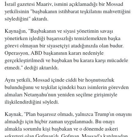
İsrail gazetesi Maariv, ismini açıklamadığı bir Mossad
yetkilisinin "başbakanın istihbarat teşkilatını mahvettiğini
söylediğini" aktardı.
Kaynağın, "Başbakanın ve siyasi yönetimin savaşı
yönetirken işlediği başarısızlığı temizlemekten başka
görevi olmayan bir siyasetçiyi atadığınızda olan budur.
Operasyon, ABD başkanının kararı nedeniyle
gerçekleştirilmedi ve başbakan bu karara karşı mücadele
etmedi." dediği aktarıldı.
Aynı yetkili, Mossad içinde ciddi bir hoşnutsuzluk
bulunduğunu ve teşkilat içindeki bazı isimlerin görevden
almaları Netanyahu'nun yeniden seçilme girişimiyle
ilişkilendirdiğini söyledi.
Kaynak, "Plan başarısız olmadı, yalnızca Trump'ın onayını
almadığı için hiçbir zaman uygulanmadı. Bu onayı
almakla sorumlu kişi başbakan ve o dönemde askeri
sekreteri olan Gofman'dı. Gofman, Mossad'a katılmadan