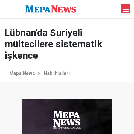
Lübnan'da Suriyeli
mültecilere sistematik
işkence
Mepa News
>
Hak İhlalleri