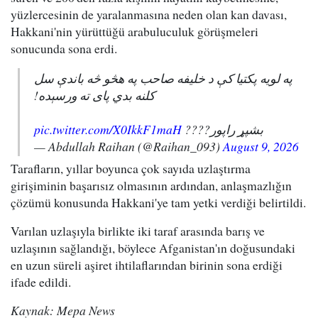
yüzlercesinin de yaralanmasına neden olan kan davası,
Hakkani'nin yürüttüğü arabuluculuk görüşmeleri
sonucunda sona erdi.
په لویه پکتیا کې د خلیفه صاحب په هڅو څه باندې سل
کلنه بدي پای ته ورسېده!
pic.twitter.com/X0IkkF1maH
بشپړ راپور????
— Abdullah Raihan (@Raihan_093)
August 9, 2026
Tarafların, yıllar boyunca çok sayıda uzlaştırma
girişiminin başarısız olmasının ardından, anlaşmazlığın
çözümü konusunda Hakkani'ye tam yetki verdiği belirtildi.
Varılan uzlaşıyla birlikte iki taraf arasında barış ve
uzlaşının sağlandığı, böylece Afganistan'ın doğusundaki
en uzun süreli aşiret ihtilaflarından birinin sona erdiği
ifade edildi.
Kaynak: Mepa News