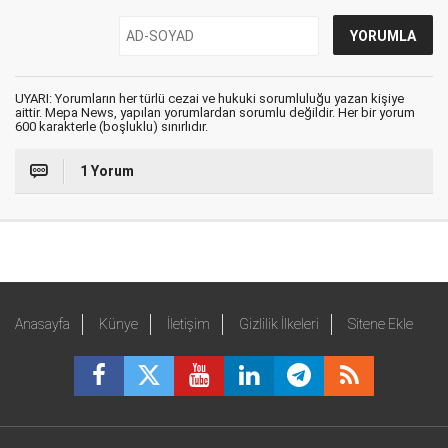
UYARI: Yorumların her türlü cezai ve hukuki sorumluluğu yazan kişiye
aittir. Mepa News, yapılan yorumlardan sorumlu değildir. Her bir yorum
600 karakterle (boşluklu) sınırlıdır.
1 Yorum
Anasayfa
Künye
İletişim
Gizlilik İlkeleri
Sitene Ekle