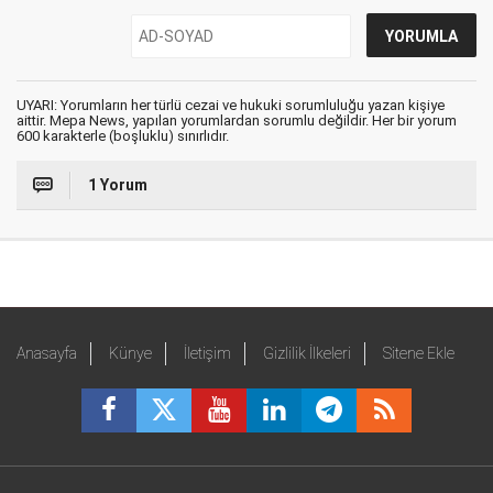
UYARI: Yorumların her türlü cezai ve hukuki sorumluluğu yazan kişiye
aittir. Mepa News, yapılan yorumlardan sorumlu değildir. Her bir yorum
600 karakterle (boşluklu) sınırlıdır.
1 Yorum
Anasayfa
Künye
İletişim
Gizlilik İlkeleri
Sitene Ekle