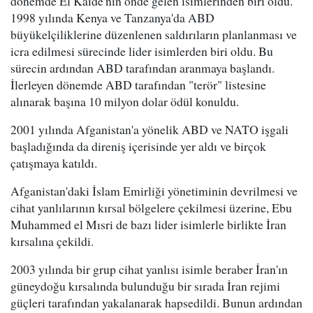
dönemde El Kaide'nin önde gelen isimlerinden biri oldu.
1998 yılında Kenya ve Tanzanya'da ABD
büyükelçiliklerine düzenlenen saldırıların planlanması ve
icra edilmesi sürecinde lider isimlerden biri oldu. Bu
sürecin ardından ABD tarafından aranmaya başlandı.
İlerleyen dönemde ABD tarafından "terör" listesine
alınarak başına 10 milyon dolar ödül konuldu.
2001 yılında Afganistan'a yönelik ABD ve NATO işgali
başladığında da direniş içerisinde yer aldı ve birçok
çatışmaya katıldı.
Afganistan'daki İslam Emirliği yönetiminin devrilmesi ve
cihat yanlılarının kırsal bölgelere çekilmesi üzerine, Ebu
Muhammed el Mısri de bazı lider isimlerle birlikte İran
kırsalına çekildi.
2003 yılında bir grup cihat yanlısı isimle beraber İran'ın
güneydoğu kırsalında bulunduğu bir sırada İran rejimi
güçleri tarafından yakalanarak hapsedildi. Bunun ardından