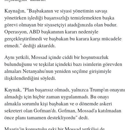
Kaynağın, "Başbakanın ve siyasi yönetimin savaşı
yönetirken işlediği başarısızlığı temizlemekten başka
görevi olmayan bir siyasetçiyi atadığınızda olan budur.
Operasyon, ABD başkanının kararı nedeniyle
gerçekleştirilmedi ve başbakan bu karara karşı mücadele
etmedi." dediği aktarıldı.
Aynı yetkili, Mossad içinde ciddi bir hoşnutsuzluk
bulunduğunu ve teşkilat içindeki bazı isimlerin görevden
almaları Netanyahu'nun yeniden seçilme girişimiyle
ilişkilendirdiğini söyledi.
Kaynak, "Plan başarısız olmadı, yalnızca Trump'ın onayını
almadığı için hiçbir zaman uygulanmadı. Bu onayı
almakla sorumlu kişi başbakan ve o dönemde askeri
sekreteri olan Gofman'dı. Gofman, Mossad'a katılmadan
önce planı tamamen destekliyordu" dedi.
Maariv'in konuştuğu eski bir Mossad yetkilisi de