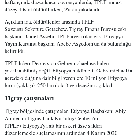
hafta içinde düzenlenen operasyonlarda, TPLF'nin üst
düzey 4 ismi öldürülürken, 9'u da yakalandı.
Açıklamada, öldürülenler arasında TPLF
Sözcüsü Sekoture Getachew, Tigray Finans Bürosu eski
başkanı Daniel Assefa, TPLF üyesi olan eski Etiyopya
Yayın Kurumu başkanı Abebe Asgedom'un da bulunduğu
belirtildi.
TPLF lideri Debretsion Gebremichael ise halen
yakalanabilmiş değil. Etiyopya hükümeti, Gebremichael'in
nerede olduğuna dair bilgi verenlere 10 milyon Etiyopya
birr'i (yaklaşık 250 bin dolar) verileceğini açıkladı.
Tigray çatışmaları
Tigray bölgesinde çatışmalar, Etiyopya Başbakanı Abiy
Ahmed'in Tigray Halk Kurtuluş Cephesi'ni
(TPLF) Etiyopya'ya ait bir askeri üsse saldırı
düzenlemekle suçlamasının ardından 4 Kasım 2020