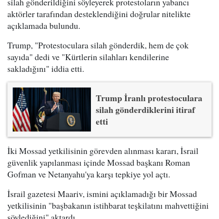
silah gönderildiğini söyleyerek protestoların yabancı
aktörler tarafından desteklendiğini doğrular nitelikte
açıklamada bulundu.
Trump, "Protestoculara silah gönderdik, hem de çok
sayıda" dedi ve "Kürtlerin silahları kendilerine
sakladığını" iddia etti.
Trump İranlı protestoculara
silah gönderdiklerini itiraf
etti
İki Mossad yetkilisinin görevden alınması kararı, İsrail
güvenlik yapılanması içinde Mossad başkanı Roman
Gofman ve Netanyahu'ya karşı tepkiye yol açtı.
İsrail gazetesi Maariv, ismini açıklamadığı bir Mossad
yetkilisinin "başbakanın istihbarat teşkilatını mahvettiğini
söylediğini" aktardı.