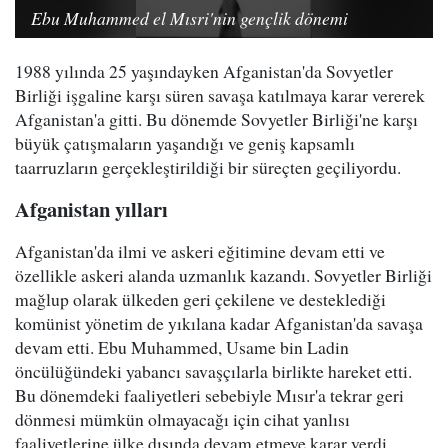
Ebu Muhammed el Mısri'nin gençlik dönemi
1988 yılında 25 yaşındayken Afganistan'da Sovyetler
Birliği işgaline karşı süren savaşa katılmaya karar vererek
Afganistan'a gitti. Bu dönemde Sovyetler Birliği'ne karşı
büyük çatışmaların yaşandığı ve geniş kapsamlı
taarruzların gerçekleştirildiği bir süreçten geçiliyordu.
Afganistan yılları
Afganistan'da ilmi ve askeri eğitimine devam etti ve
özellikle askeri alanda uzmanlık kazandı. Sovyetler Birliği
mağlup olarak ülkeden geri çekilene ve desteklediği
komünist yönetim de yıkılana kadar Afganistan'da savaşa
devam etti. Ebu Muhammed, Usame bin Ladin
öncülüğündeki yabancı savaşçılarla birlikte hareket etti.
Bu dönemdeki faaliyetleri sebebiyle Mısır'a tekrar geri
dönmesi mümkün olmayacağı için cihat yanlısı
faaliyetlerine ülke dışında devam etmeye karar verdi.