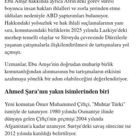
Ebu Amşe hakkında ayrıca Afrin'deki görev süresi
boyunca insan hakları ihlalleri ve zorla yerinden etme
iddiaları nedeniyle ABD yaptırımları bulunuyor.
Hakkındaki yolsuzluk ve hak ihlali suçlamalarının yanı
sıra, komutasındaki birliklerin 2025 yılında Lazkiye'deki
mezhep temelli olaylar ve Süveyda çevresinde Dürzilerle
yaşanan çatışmalarla ilişkilendirilmesi de tartışmalara yol
açmıştı.
Uzmanlar, Ebu Amşe'nin doğrudan muharip birlik
komutanlığından alınmasının bu tartışmaların etkisini
azaltmaya yönelik bir adım olabileceğini değerlendiriyor.
Ahmed Şara'nın yakın isimlerinden biri
Yeni komutan Ömer Muhammed Çiftçi, "Muhtar Türki"
ismiyle de tanınıyor. 1980 yılında Osmaniye ilinde
dünyaya gelen Çiftçi'nin geçmişi 2004 yılında
Afganistan'a kadar uzanıyor. Suriye'deki savaş sürecine ise
2012 yılında katıldığı belirtiliyor.