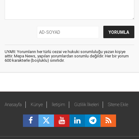
UYARI: Yorumların her türlü cezai ve hukuki sorumluluğu yazan kişiye
aittir. Mepa News, yapılan yorumlardan sorumlu değildir. Her bir yorum
600 karakterle (boşluklu) sınırlıdır.
Anasayfa
Künye
İletişim
Gizlilik İlkeleri
Sitene Ekle