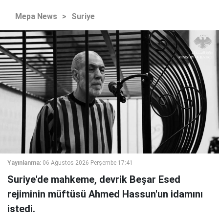
Mepa News
>
Suriye
Yayınlanma:
06 Ağustos 2026 Perşembe 17:41
Suriye'de mahkeme, devrik Beşar Esed
rejiminin müftüsü Ahmed Hassun'un idamını
istedi.