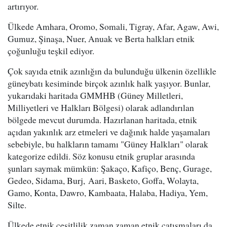
artırıyor.
Ülkede Amhara, Oromo, Somali, Tigray, Afar, Agaw, Awi,
Gumuz, Şinaşa, Nuer, Anuak ve Berta halkları etnik
çoğunluğu teşkil ediyor.
Çok sayıda etnik azınlığın da bulunduğu ülkenin özellikle
güneybatı kesiminde birçok azınlık halk yaşıyor. Bunlar,
yukarıdaki haritada GMMHB (Güney Milletleri,
Milliyetleri ve Halkları Bölgesi) olarak adlandırılan
bölgede mevcut durumda. Hazırlanan haritada, etnik
açıdan yakınlık arz etmeleri ve dağınık halde yaşamaları
sebebiyle, bu halkların tamamı "Güney Halkları" olarak
kategorize edildi. Söz konusu etnik gruplar arasında
şunları saymak mümkün: Şakaço, Kafiço, Benç, Gurage,
Gedeo, Sidama, Burj, Aari, Basketo, Goffa, Wolayta,
Gamo, Konta, Dawro, Kambaata, Halaba, Hadiya, Yem,
Silte.
Ülkede etnik çeşitlilik zaman zaman etnik çatışmaları da