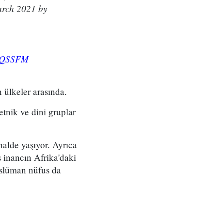
arch 2021 by
pjQSSFM
 ülkeler arasında.
etnik ve dini gruplar
halde yaşıyor. Ayrıca
s inancın Afrika'daki
üslüman nüfus da