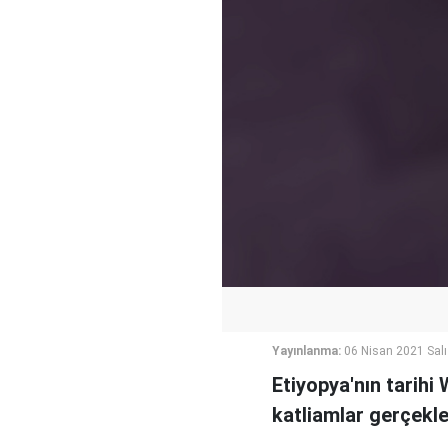
Yayınlanma:
06 Nisan 2021 Salı
Etiyopya'nın tarih
katliamlar gerçekle