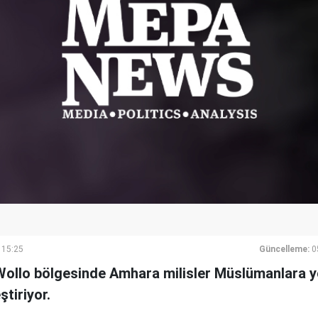
 15:25
Güncelleme:
0
i Wollo bölgesinde Amhara milisler Müslümanlara y
ştiriyor.