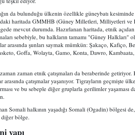
u teşkil ediyor.
ığın da bulunduğu ülkenin özellikle güneybatı kesiminde 
ıdaki haritada GMMHB (Güney Milletleri, Milliyetleri ve 
lgede mevcut durumda. Hazırlanan haritada, etnik açıdan 
aları sebebiyle, bu halkların tamamı "Güney Halkları" ol
lar arasında şunları saymak mümkün: Şakaço, Kafiço, B
Basketo, Goffa, Wolayta, Gamo, Konta, Dawro, Kambaata,
k zaman zaman etnik çatışmaları da beraberinde getiriyor
lar arasında çatışmalar yaşanıyor. Tigrayların geçmişte ül
ması ve bu sebeple diğer gruplarla gerilimler yaşaması da
n.
 Somali halkının yaşadığı Somali (Ogadin) bölgesi de, 
 diğer bölge.
ni yapı