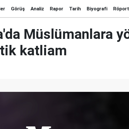
ler
Görüş
Analiz
Rapor
Tarih
Biyografi
Röport
a'da Müslümanlara yö
tik katliam