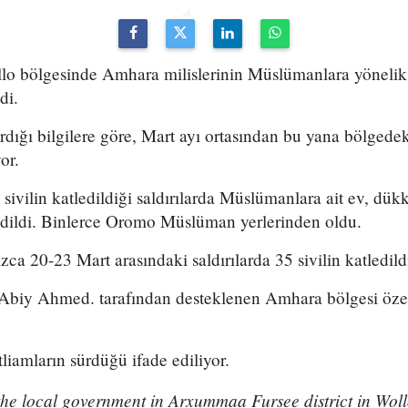
llo bölgesinde Amhara milislerinin Müslümanlara yönelik 
di.
rdığı bilgilere göre, Mart ayı ortasından bu yana bölgedek
or.
sivilin katledildiği saldırılarda Müslümanlara ait ev, dük
 edildi. Binlerce Oromo Müslüman yerlerinden oldu.
ca 20-23 Mart arasındaki saldırılarda 35 sivilin katledildiğ
Abiy Ahmed. tarafından desteklenen Amhara bölgesi özel
iamların sürdüğü ifade ediliyor.
the local government in Arxummaa Fursee district in Wol