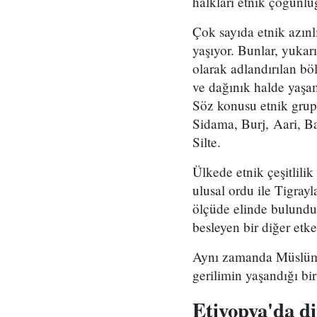
halkları etnik çoğunluğ
Çok sayıda etnik azınl
yaşıyor. Bunlar, yukar
olarak adlandırılan bö
ve dağınık halde yaşam
Söz konusu etnik grup
Sidama, Burj, Aari, 
Silte.
Ülkede etnik çeşitlili
ulusal ordu ile Tigray
ölçüde elinde bulundur
besleyen bir diğer etke
Aynı zamanda Müslüman
gerilimin yaşandığı bir
Etiyopya'da di