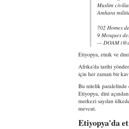
Muslim civili
Amhara militi
702 Homes de
9 Mosques de
— DOAM (@d
Etiyopya, etnik ve din
Afrika'da tarihi yönde
için her zaman bir kavş
Bu nitelik paralelinde
Etiyopya, dini açından
merkezi sayılan ülkede
mevcut.
Etiyopya'da et