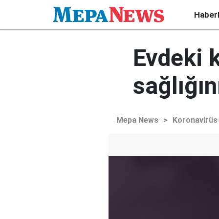
Haber
Evdeki k
sağlığı
Mepa News
>
Koronavirüs