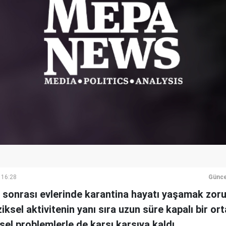
 16:28
Günce
ı sonrası evlerinde karantina hayatı yaşamak zor
ziksel aktivitenin yanı sıra uzun süre kapalı bir 
sel problemlerle de karşı karşıya kaldı.