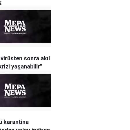
k
virüsten sonra akıl
krizi yaşanabilir"
ü karantina