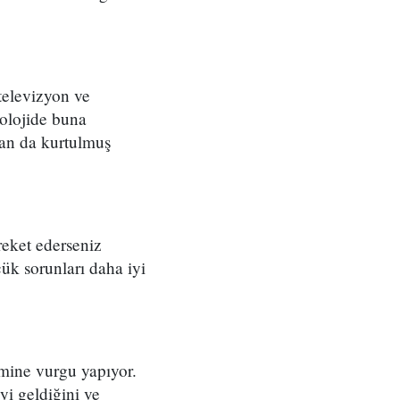
televizyon ve
olojide buna
dan da kurtulmuş
reket ederseniz
ük sorunları daha iyi
emine vurgu yapıyor.
yi geldiğini ve