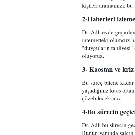
kişileri aramamızı, bu 
2-Haberleri izlem
Dr. Adli evde geçiril
internetteki olumsuz 
"duyguların tahliyesi
oluyoruz.
3- Kaostan ve kri
Bu süreç bitene kadar
yaşadığınız kaos orta
çözebileceksiniz.
4-Bu sürecin geçi
Dr. Adli bu sürecin g
Bunun yanında salgın s