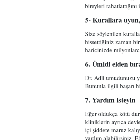
bireyleri rahatlattığını
5- Kurallara uyun,
Size söylenilen kuralla
hissettiğiniz zaman bir
haricinizde milyonlar
6. Ümidi elden bı
Dr. Adli umudunuzu yit
Bununla ilgili başarı h
7. Yardım isteyin
Eğer oldukça kötü dur
kliniklerin ayrıca dev
içi şiddete maruz kalı
yardım alabilirsiniz. 