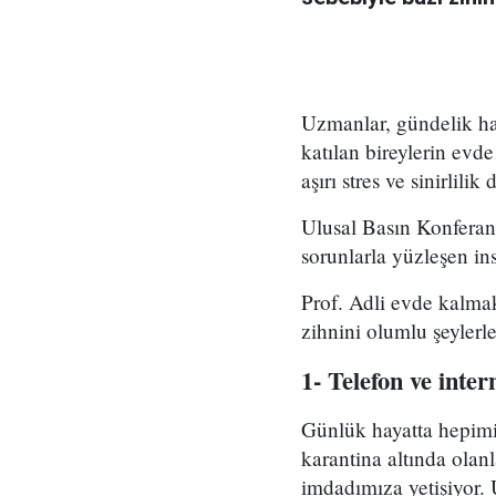
Uzmanlar, gündelik hay
katılan bireylerin evd
aşırı stres ve sinirli
Ulusal Basın Konferan
sorunlarla yüzleşen ins
Prof. Adli evde kalmak
zihnini olumlu şeyler
1- Telefon ve inte
Günlük hayatta hepimi
karantina altında olan
imdadımıza yetişiyor. 