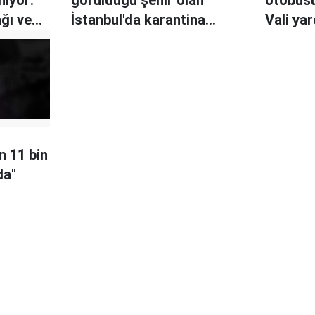
nıyor:
görüldüğü şehir olan
otobüsü
ğı ve
İstanbul'da karantina
Vali ya
ündemde
uygulanabilir
koronavi
n 11 bin
da"