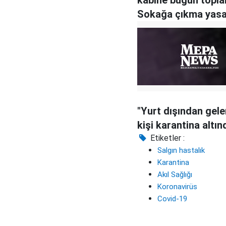
kabine bugün topla
Sokağa çıkma yasa
lokal karantina g
"Yurt dışından gele
kişi karantina altın
Etiketler :
Salgın hastalık
Karantina
Akıl Sağlığı
Koronavirüs
Covid-19