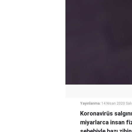
Yayınlanma:
14 Nisan 2020 Salı
Koronavirüs salgın
miyarlarca insan fi
sebebiyle bazı zihin