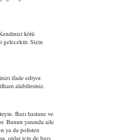
. Kendinizi kötü
i gelecektir. Sizin
.
izi ifade ediyor.
lham alabilirsiniz.
teyin. Bazı hastane ve
yor. Bunun yanında aile
en ya da polisten
a, onlar için de bazı