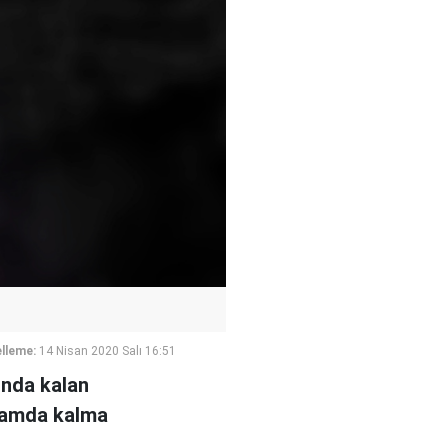
lleme:
14 Nisan 2020 Salı 16:51
unda kalan
ortamda kalma