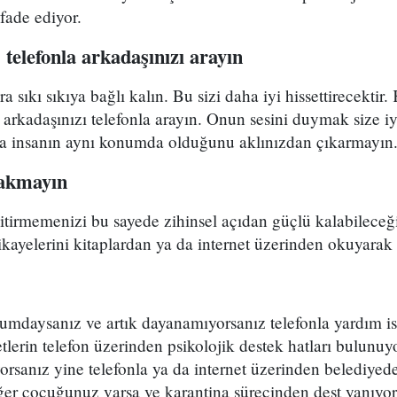
 ifade ediyor.
 telefonla arkadaşınızı arayın
ra sıkı sıkıya bağlı kalın. Bu sizi daha iyi hissettirecektir
 arkadaşınızı telefonla arayın. Onun sesini duymak size iy
ca insanın aynı konumda olduğunu aklınızdan çıkarmayın
rakmayın
irmemenizi bu sayede zihinsel açıdan güçlü kalabileceğin
ikayelerini kitaplardan ya da internet üzerinden okuyarak i
umdaysanız ve artık dayanamıyorsanız telefonla yardım is
letlerin telefon üzerinden psikolojik destek hatları bulunu
yorsanız yine telefonla ya da internet üzerinden belediyed
Eğer çocuğunuz varsa ve karantina sürecinden dest yanıyors