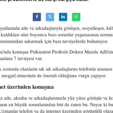
atlarında aile ve arkadaşlarıyla görüşen, sosyalleşen, kült
e kaldıkları süre boyunca bazı sorunlar yaşamasının norma
lik durumundan sakınmak için bazı tavsiyelerde bulunuyor.
sı'nda konuşan Psikiastrist Profesör Doktor Mazda Adli'n
anlara 7 tavsiyesi var.
 zorunda olanların sık sık arkadaşlarını telefonla araması
le meşgul etmesinin de önemli olduğuna vurgu yapıyor.
rnet üzerinden konuşma
z aile, akraba ve arkadaşlarımızla yüz yüze görüşür ve 
ların en büyük sorunlarından biri de zaten bu. Neyse ki b
Uzmanlar telefon ya da internet üzerinden görüntülü olara