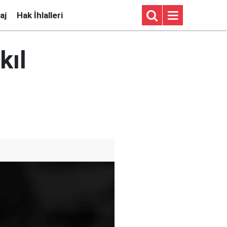
aj
Hak İhlalleri
kıl