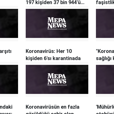
197 kişiden 37 bin 944'ü
faşistli
tahliye edildi
rşıtı
Koronavirüs: Her 10
"Korona
kişiden 6'sı karantinada
sağlığı 
ındaki
Koronavirüsün en fazla
'Mühürl