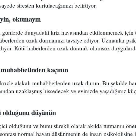
sayede stresten kurtulacağımızı belirtiyor.
eyin, okumayın
en günlerde dünyadaki kriz havasından etkilenmemek için 
haberlerden uzak durmamızı tavsiye ediyor. Uzmanlar psik
" diyor. Kötü haberlerden uzak durarak olumsuz duygular
z muhabbetinden kaçının
 krizle alakalı muhabbetlerden uzak durun. Bu şekilde ha
mından uzaklaşmış hissedecek ve evinizde yaşadığınız küç
ci olduğunu düşünün
eçici olduğunu ve bunu sürekli olarak akılda tutmanın ön
onrası normal hayatı düşünmenin de insan psikolojisine i