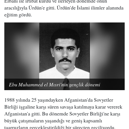
Elbani ile irtibat kurdu ve ilerleyen dönemde onun
aracılığıyla Ürdün'e gitti. Ürdün'de İslami ilimler alanında
eğitim gördü.
Ebu Muhammed el Mısri'nin gençlik dönemi
1988 yılında 25 yaşındayken Afganistan'da Sovyetler
Birliği işgaline karşı süren savaşa katılmaya karar vererek
Afganistan'a gitti. Bu dönemde Sovyetler Birliği'ne karşı
büyük çatışmaların yaşandığı ve geniş kapsamlı
taarruzların gerçekleştirildiği bir süreçten geçiliyordu.