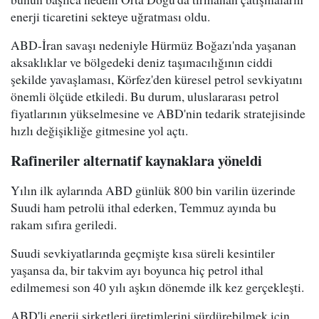
enerji ticaretini sekteye uğratması oldu.
ABD-İran savaşı nedeniyle Hürmüz Boğazı'nda yaşanan
aksaklıklar ve bölgedeki deniz taşımacılığının ciddi
şekilde yavaşlaması, Körfez'den küresel petrol sevkiyatını
önemli ölçüde etkiledi. Bu durum, uluslararası petrol
fiyatlarının yükselmesine ve ABD'nin tedarik stratejisinde
hızlı değişikliğe gitmesine yol açtı.
Rafineriler alternatif kaynaklara yöneldi
Yılın ilk aylarında ABD günlük 800 bin varilin üzerinde
Suudi ham petrolü ithal ederken, Temmuz ayında bu
rakam sıfıra geriledi.
Suudi sevkiyatlarında geçmişte kısa süreli kesintiler
yaşansa da, bir takvim ayı boyunca hiç petrol ithal
edilmemesi son 40 yılı aşkın dönemde ilk kez gerçekleşti.
ABD'li enerji şirketleri üretimlerini sürdürebilmek için