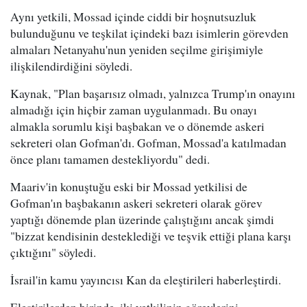
Aynı yetkili, Mossad içinde ciddi bir hoşnutsuzluk
bulunduğunu ve teşkilat içindeki bazı isimlerin görevden
almaları Netanyahu'nun yeniden seçilme girişimiyle
ilişkilendirdiğini söyledi.
Kaynak, "Plan başarısız olmadı, yalnızca Trump'ın onayını
almadığı için hiçbir zaman uygulanmadı. Bu onayı
almakla sorumlu kişi başbakan ve o dönemde askeri
sekreteri olan Gofman'dı. Gofman, Mossad'a katılmadan
önce planı tamamen destekliyordu" dedi.
Maariv'in konuştuğu eski bir Mossad yetkilisi de
Gofman'ın başbakanın askeri sekreteri olarak görev
yaptığı dönemde plan üzerinde çalıştığını ancak şimdi
"bizzat kendisinin desteklediği ve teşvik ettiği plana karşı
çıktığını" söyledi.
İsrail'in kamu yayıncısı Kan da eleştirileri haberleştirdi.
Eleştirilerden birinde, iki yetkilinin görevlerini