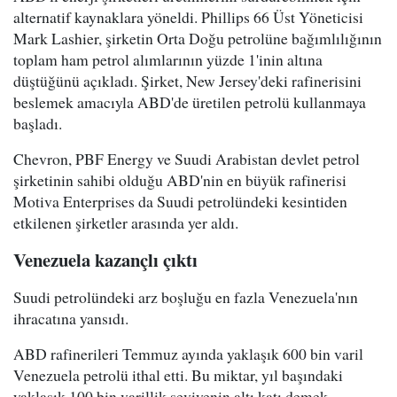
alternatif kaynaklara yöneldi. Phillips 66 Üst Yöneticisi
Mark Lashier, şirketin Orta Doğu petrolüne bağımlılığının
toplam ham petrol alımlarının yüzde 1'inin altına
düştüğünü açıkladı. Şirket, New Jersey'deki rafinerisini
beslemek amacıyla ABD'de üretilen petrolü kullanmaya
başladı.
Chevron, PBF Energy ve Suudi Arabistan devlet petrol
şirketinin sahibi olduğu ABD'nin en büyük rafinerisi
Motiva Enterprises da Suudi petrolündeki kesintiden
etkilenen şirketler arasında yer aldı.
Venezuela kazançlı çıktı
Suudi petrolündeki arz boşluğu en fazla Venezuela'nın
ihracatına yansıdı.
ABD rafinerileri Temmuz ayında yaklaşık 600 bin varil
Venezuela petrolü ithal etti. Bu miktar, yıl başındaki
yaklaşık 100 bin varillik seviyenin altı katı demek.