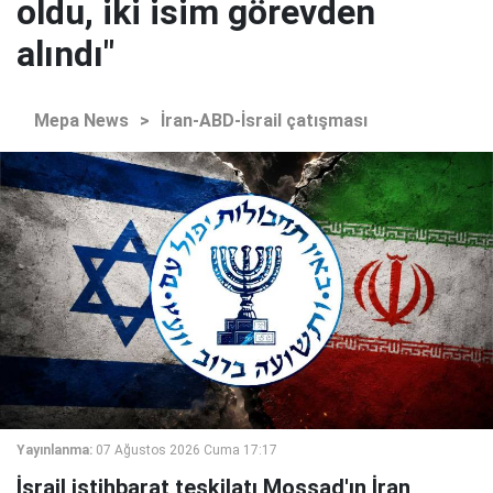
oldu, iki isim görevden
alındı"
Mepa News
>
İran-ABD-İsrail çatışması
Yayınlanma:
07 Ağustos 2026 Cuma 17:17
İsrail istihbarat teşkilatı Mossad'ın İran