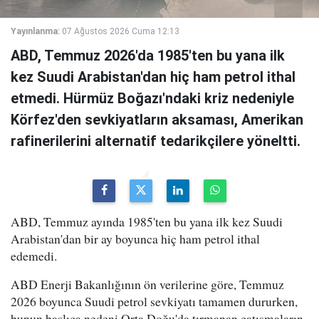
Yayınlanma:
07 Ağustos 2026 Cuma 12:13
ABD, Temmuz 2026'da 1985'ten bu yana ilk
kez Suudi Arabistan'dan hiç ham petrol ithal
etmedi. Hürmüz Boğazı'ndaki kriz nedeniyle
Körfez'den sevkiyatların aksaması, Amerikan
rafinerilerini alternatif tedarikçilere yöneltti.
ABD, Temmuz ayında 1985'ten bu yana ilk kez Suudi
Arabistan'dan bir ay boyunca hiç ham petrol ithal
edemedi.
ABD Enerji Bakanlığının ön verilerine göre, Temmuz
2026 boyunca Suudi petrol sevkiyatı tamamen dururken,
bunun başlıca nedeni Orta Doğu'da tırmanan çatışmaların