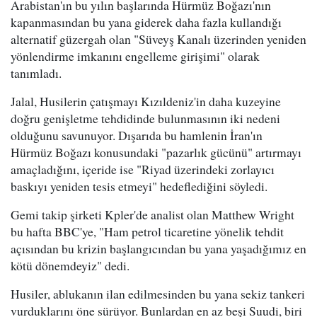
Arabistan'ın bu yılın başlarında Hürmüz Boğazı'nın
kapanmasından bu yana giderek daha fazla kullandığı
alternatif güzergah olan "Süveyş Kanalı üzerinden yeniden
yönlendirme imkanını engelleme girişimi" olarak
tanımladı.
Jalal, Husilerin çatışmayı Kızıldeniz'in daha kuzeyine
doğru genişletme tehdidinde bulunmasının iki nedeni
olduğunu savunuyor. Dışarıda bu hamlenin İran'ın
Hürmüz Boğazı konusundaki "pazarlık gücünü" artırmayı
amaçladığını, içeride ise "Riyad üzerindeki zorlayıcı
baskıyı yeniden tesis etmeyi" hedeflediğini söyledi.
Gemi takip şirketi Kpler'de analist olan Matthew Wright
bu hafta BBC'ye, "Ham petrol ticaretine yönelik tehdit
açısından bu krizin başlangıcından bu yana yaşadığımız en
kötü dönemdeyiz" dedi.
Husiler, ablukanın ilan edilmesinden bu yana sekiz tankeri
vurduklarını öne sürüyor. Bunlardan en az beşi Suudi, biri