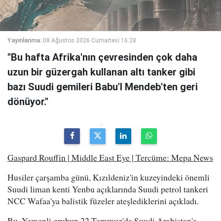
Yayınlanma:
08 Ağustos 2026 Cumartesi 16:28
"Bu hafta Afrika'nın çevresinden çok daha
uzun bir güzergah kullanan altı tanker gibi
bazı Suudi gemileri Babu'l Mendeb'ten geri
dönüyor."
Gaspard Rouffin | Middle East Eye | Tercüme: Mepa News
Husiler çarşamba günü, Kızıldeniz'in kuzeyindeki önemli
Suudi liman kenti Yenbu açıklarında Suudi petrol tankeri
NCC Wafaa'ya balistik füzeler ateşlediklerini açıkladı.
Bu, Yemenli grubun 22 Temmuz'da Suudi Arabistan'a