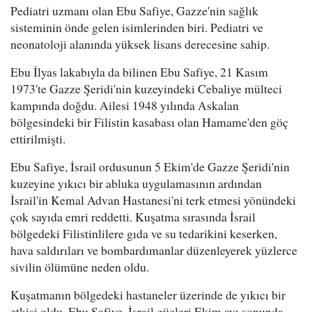
Pediatri uzmanı olan Ebu Safiye, Gazze'nin sağlık
sisteminin önde gelen isimlerinden biri. Pediatri ve
neonatoloji alanında yüksek lisans derecesine sahip.
Ebu İlyas lakabıyla da bilinen Ebu Safiye, 21 Kasım
1973'te Gazze Şeridi'nin kuzeyindeki Cebaliye mülteci
kampında doğdu. Ailesi 1948 yılında Askalan
bölgesindeki bir Filistin kasabası olan Hamame'den göç
ettirilmişti.
Ebu Safiye, İsrail ordusunun 5 Ekim'de Gazze Şeridi'nin
kuzeyine yıkıcı bir abluka uygulamasının ardından
İsrail'in Kemal Advan Hastanesi'ni terk etmesi yönündeki
çok sayıda emri reddetti. Kuşatma sırasında İsrail
bölgedeki Filistinlilere gıda ve su tedarikini keserken,
hava saldırıları ve bombardımanlar düzenleyerek yüzlerce
sivilin ölümüne neden oldu.
Kuşatmanın bölgedeki hastaneler üzerinde de yıkıcı bir
etkisi oldu. Ebu Safiye, İsrail güçleri Ekim ayı sonunda