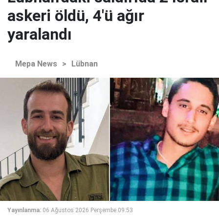
askeri öldü, 4'ü ağır
yaralandı
Mepa News
>
Lübnan
Yayınlanma:
06 Ağustos 2026 Perşembe 09:53