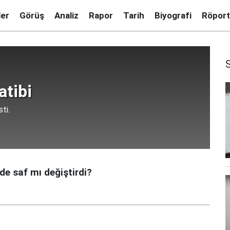
ler
Görüş
Analiz
Rapor
Tarih
Biyografi
Röport
tibi
ti.
e saf mı değiştirdi?