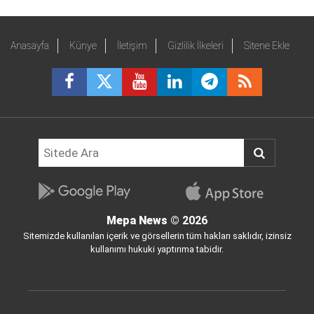
Anasayfa
Künye
İletişim
Gizlilik İlkeleri
Sitene Ekle
Mepa News
© 2026
Sitemizde kullanılan içerik ve görsellerin tüm hakları saklıdır, izinsiz
kullanımı hukuki yaptırıma tabidir.