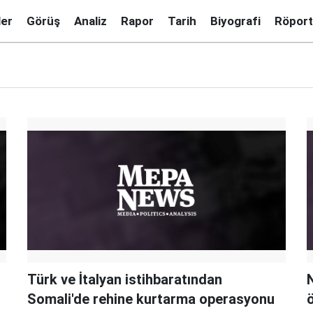
ler
Görüş
Analiz
Rapor
Tarih
Biyografi
Röport
Türk ve İtalyan istihbaratından
N
Somali'de rehine kurtarma operasyonu
ö