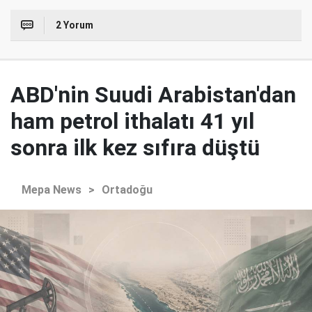
2 Yorum
ABD'nin Suudi Arabistan'dan
ham petrol ithalatı 41 yıl
sonra ilk kez sıfıra düştü
Mepa News
>
Ortadoğu