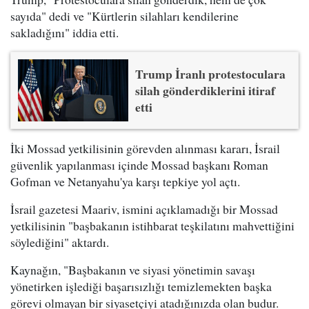
sayıda" dedi ve "Kürtlerin silahları kendilerine
sakladığını" iddia etti.
Trump İranlı protestoculara
silah gönderdiklerini itiraf
etti
İki Mossad yetkilisinin görevden alınması kararı, İsrail
güvenlik yapılanması içinde Mossad başkanı Roman
Gofman ve Netanyahu'ya karşı tepkiye yol açtı.
İsrail gazetesi Maariv, ismini açıklamadığı bir Mossad
yetkilisinin "başbakanın istihbarat teşkilatını mahvettiğini
söylediğini" aktardı.
Kaynağın, "Başbakanın ve siyasi yönetimin savaşı
yönetirken işlediği başarısızlığı temizlemekten başka
görevi olmayan bir siyasetçiyi atadığınızda olan budur.