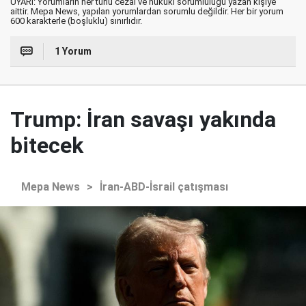
UYARI: Yorumların her türlü cezai ve hukuki sorumluluğu yazan kişiye
aittir. Mepa News, yapılan yorumlardan sorumlu değildir. Her bir yorum
600 karakterle (boşluklu) sınırlıdır.
1 Yorum
Trump: İran savaşı yakında
bitecek
Mepa News
>
İran-ABD-İsrail çatışması