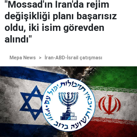
"Mossad'ın İran'da rejim
değişikliği planı başarısız
oldu, iki isim görevden
alındı"
Mepa News
>
İran-ABD-İsrail çatışması