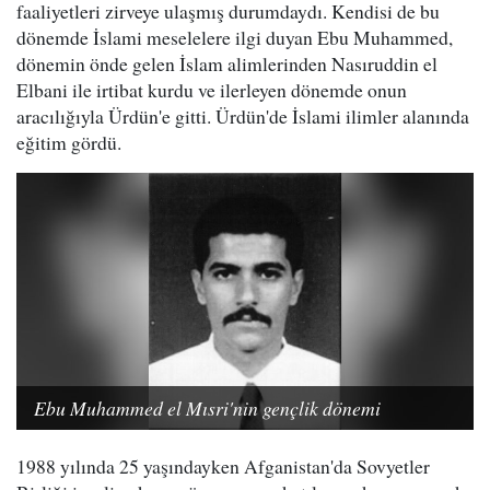
faaliyetleri zirveye ulaşmış durumdaydı. Kendisi de bu
dönemde İslami meselelere ilgi duyan Ebu Muhammed,
dönemin önde gelen İslam alimlerinden Nasıruddin el
Elbani ile irtibat kurdu ve ilerleyen dönemde onun
aracılığıyla Ürdün'e gitti. Ürdün'de İslami ilimler alanında
eğitim gördü.
Ebu Muhammed el Mısri'nin gençlik dönemi
1988 yılında 25 yaşındayken Afganistan'da Sovyetler