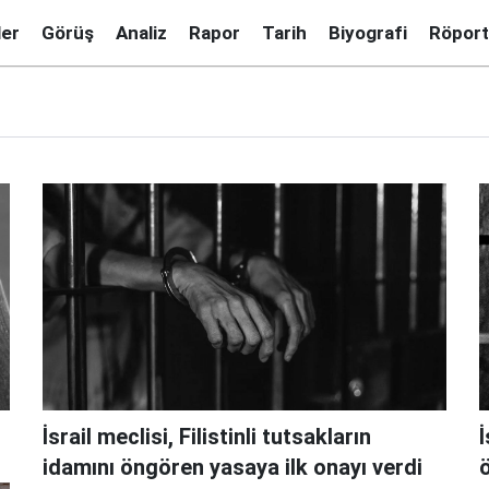
ler
Görüş
Analiz
Rapor
Tarih
Biyografi
Röport
İsrail meclisi, Filistinli tutsakların
İ
idamını öngören yasaya ilk onayı verdi