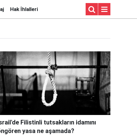
aj
Hak İhlalleri
srail'de Filistinli tutsakların idamını
öngören yasa ne aşamada?