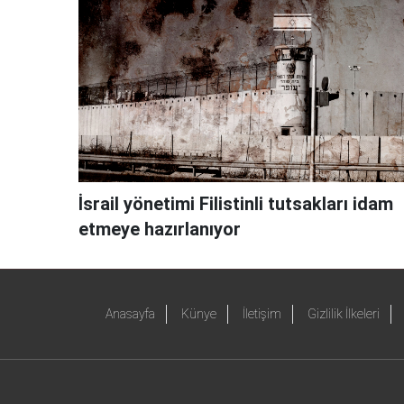
İsrail yönetimi Filistinli tutsakları idam
etmeye hazırlanıyor
Anasayfa
Künye
İletişim
Gizlilik İlkeleri