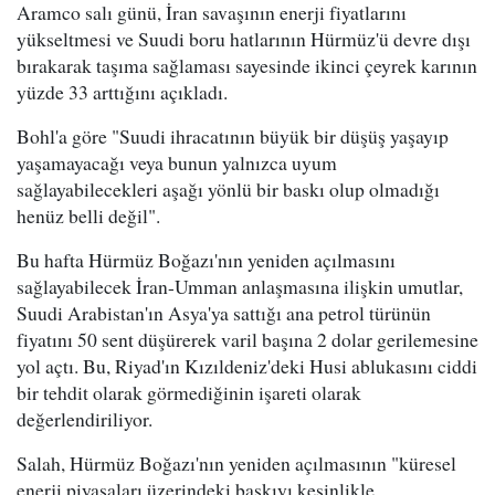
Aramco salı günü, İran savaşının enerji fiyatlarını
yükseltmesi ve Suudi boru hatlarının Hürmüz'ü devre dışı
bırakarak taşıma sağlaması sayesinde ikinci çeyrek karının
yüzde 33 arttığını açıkladı.
Bohl'a göre "Suudi ihracatının büyük bir düşüş yaşayıp
yaşamayacağı veya bunun yalnızca uyum
sağlayabilecekleri aşağı yönlü bir baskı olup olmadığı
henüz belli değil".
Bu hafta Hürmüz Boğazı'nın yeniden açılmasını
sağlayabilecek İran-Umman anlaşmasına ilişkin umutlar,
Suudi Arabistan'ın Asya'ya sattığı ana petrol türünün
fiyatını 50 sent düşürerek varil başına 2 dolar gerilemesine
yol açtı. Bu, Riyad'ın Kızıldeniz'deki Husi ablukasını ciddi
bir tehdit olarak görmediğinin işareti olarak
değerlendiriliyor.
Salah, Hürmüz Boğazı'nın yeniden açılmasının "küresel
enerji piyasaları üzerindeki baskıyı kesinlikle