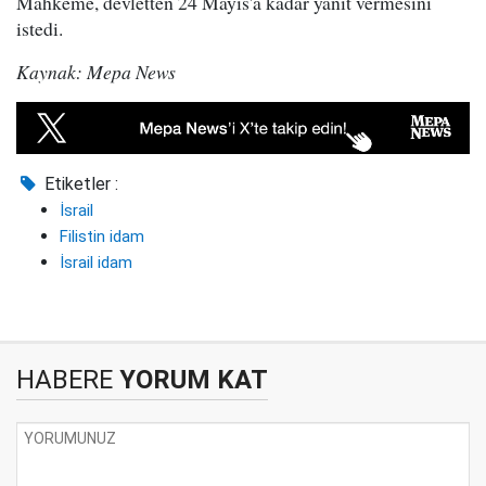
Mahkeme, devletten 24 Mayıs'a kadar yanıt vermesini
istedi.
Kaynak: Mepa News
Etiketler :
İsrail
Filistin idam
İsrail idam
HABERE
YORUM KAT