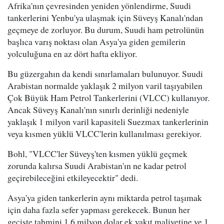
Afrika'nın çevresinden yeniden yönlendirme, Suudi
tankerlerini Yenbu'ya ulaşmak için Süveyş Kanalı'ndan
geçmeye de zorluyor. Bu durum, Suudi ham petrolünün
başlıca varış noktası olan Asya'ya giden gemilerin
yolculuğuna en az dört hafta ekliyor.
Bu güzergahın da kendi sınırlamaları bulunuyor. Suudi
Arabistan normalde yaklaşık 2 milyon varil taşıyabilen
Çok Büyük Ham Petrol Tankerlerini (VLCC) kullanıyor.
Ancak Süveyş Kanalı'nın sınırlı derinliği nedeniyle
yaklaşık 1 milyon varil kapasiteli Suezmax tankerlerinin
veya kısmen yüklü VLCC'lerin kullanılması gerekiyor.
Bohl, "VLCC'ler Süveyş'ten kısmen yüklü geçmek
zorunda kalırsa Suudi Arabistan'ın ne kadar petrol
geçirebileceğini etkileyecektir" dedi.
Asya'ya giden tankerlerin aynı miktarda petrol taşımak
için daha fazla sefer yapması gerekecek. Bunun her
geçişte tahmini 1.6 milyon dolar ek yakıt maliyetine ve 1