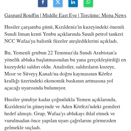
Gaspard Rouffin | Middle East Eye | Tercüme: Mepa News
Husiler çarşamba günü, Kızıldeniz'in kuzeyindeki önemli
Suudi liman kenti Yenbu açıklarında Suudi petrol tankeri
NCC Wafaa'ya balistik füzeler ateşlediklerini açıkladı.
Bu, Yemenli grubun 22 Temmuz'da Suudi Arabistan'a
yönelik abluka başlatmasından bu yana gerçekleştirdiği en
kuzeydeki saldırı oldu. Analistler, saldırıların kuzeye,
Mısır ve Süveyş Kanalı'na doğru kaymasının Körfez
krallığı üzerindeki ekonomik baskının artmasına yol
açacağı uyarısında bulunuyor.
Husiler şimdiye kadar çoğunlukla Yemen açıklarında,
Kızıldeniz'in güneyinde ve Aden Körfezi'ndeki gemileri
hedef almıştı. Grup, Wafaa'yı ablukayı ihlal etmek ve
vurulmadan önce yapılan uyarı çağrılarını görmezden
gelmekle suçladı.