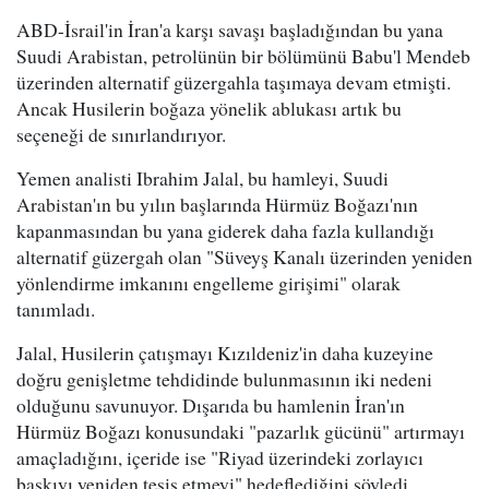
ABD-İsrail'in İran'a karşı savaşı başladığından bu yana
Suudi Arabistan, petrolünün bir bölümünü Babu'l Mendeb
üzerinden alternatif güzergahla taşımaya devam etmişti.
Ancak Husilerin boğaza yönelik ablukası artık bu
seçeneği de sınırlandırıyor.
Yemen analisti Ibrahim Jalal, bu hamleyi, Suudi
Arabistan'ın bu yılın başlarında Hürmüz Boğazı'nın
kapanmasından bu yana giderek daha fazla kullandığı
alternatif güzergah olan "Süveyş Kanalı üzerinden yeniden
yönlendirme imkanını engelleme girişimi" olarak
tanımladı.
Jalal, Husilerin çatışmayı Kızıldeniz'in daha kuzeyine
doğru genişletme tehdidinde bulunmasının iki nedeni
olduğunu savunuyor. Dışarıda bu hamlenin İran'ın
Hürmüz Boğazı konusundaki "pazarlık gücünü" artırmayı
amaçladığını, içeride ise "Riyad üzerindeki zorlayıcı
baskıyı yeniden tesis etmeyi" hedeflediğini söyledi.