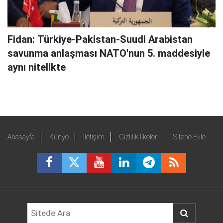
Fidan: Türkiye-Pakistan-Suudi Arabistan
savunma anlaşması NATO'nun 5. maddesiyle
aynı nitelikte
Anasayfa
Künye
İletişim
Gizlilik İlkeleri
Sitene Ekle