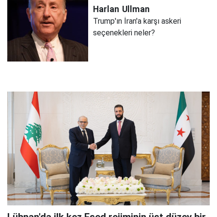
Harlan
Ullman
Trump'ın İran'a karşı askeri
seçenekleri neler?
Lübnan'da ilk kez Esed rejiminin üst düzey bir