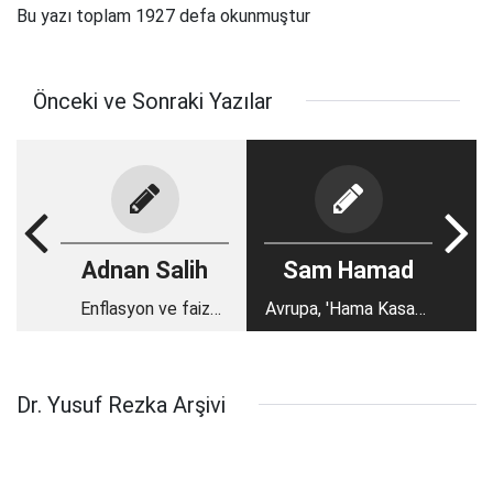
Bu yazı toplam 1927 defa okunmuştur
Önceki ve Sonraki Yazılar
Adnan Salih
Sam Hamad
Enflasyon ve faiz
Avrupa, 'Hama Kasabı'
sorunlarına İslami
Rıfat Esed'i nasıl
çözüm
bağrına bastı?
Dr. Yusuf Rezka Arşivi