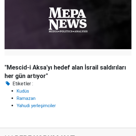
"Mescid-i Aksa'yı hedef alan İsrail saldırıları
her gün artıyor"
Etiketler :
Kudüs
Ramazan
Yahudi yerleşimciler