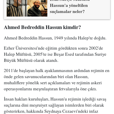
Hassun'a yöneltilen
suçlamalar neler?
Ahmed Bedreddin Hassun kimdir?
Ahmed Bedreddin Hassun, 1949 yılında Halep'te doğdu.
Ezher Üniversitesi'nde eğitim gördükten sonra 2002'de
Halep Müftüsü, 2005'te ise Beşar Esed tarafından Suriye
Büyük Müftüsü olarak atandı.
2011'de başlayan halk ayaklanmasının ardından rejimin en
önde gelen savunucularından biri olan Hassun,
muhaliflere yönelik sert açıklamaları ve rejimin askeri
operasyonlarını meşrulaştıran fetvalarıyla öne çıktı.
İnsan hakları kuruluşları, Hassun'u rejimin işlediği savaş
suçlarına dini meşruiyet sağlayan isimlerden biri olarak
gösterirken, hakkında Seydnaya Cezaevi'ndeki infaz