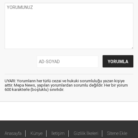
UYARI: Yorumların her türlü cezai ve hukuki sorumluluğu yazan kişiye
aittir. Mepa News, yapılan yorumlardan sorumlu değildir. Her bir yorum
600 karakterle (boşluklu) sınırlıdır.
Anasayfa
Künye
İletişim
Gizlilik İlkeleri
Sitene Ekle