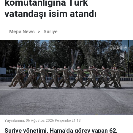
komutanlığına Türk
vatandaşı isim atandı
Mepa News
>
Suriye
Yayınlanma:
06 Ağustos 2026 Perşembe 21:13
Suriye yönetimi, Hama'da görev yapan 62.