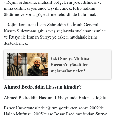
- Rejim ordusunu, muhalif bölgelerin yok edilmesi ve
imha edilmesi yönünde teşvik etmek, İdlib halkını
öldürme ve zorla göç ettirme tehdidinde bulunmak.
- Rejim komutanı İsam Zahreddin ile İranlı General
Kasım Süleymani gibi savaş suçlarıyla suçlanan isimleri
ve Rusya ile İran'ın Suriye'ye askeri müdahalelerini
desteklemek.
Eski Suriye Müftüsü
Hassun'a yöneltilen
suçlamalar neler?
Ahmed Bedreddin Hassun kimdir?
Ahmed Bedreddin Hassun, 1949 yılında Halep'te doğdu.
Ezher Üniversitesi'nde eğitim gördükten sonra 2002'de
Halep Müftüsü, 2005'te ise Beşar Esed tarafından Suriye