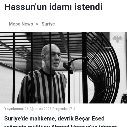
Hassun'un idamı istendi
Mepa News
>
Suriye
Yayınlanma:
06 Ağustos 2026 Perşembe 17:41
Suriye'de mahkeme, devrik Beşar Esed