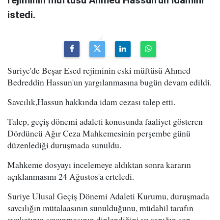
rejiminin müftüsü Ahmed Hassun'un idamını
istedi.
Suriye'de Beşar Esed rejiminin eski müftüsü Ahmed
Bedreddin Hassun'un yargılanmasına bugün devam edildi.
Savcılık,Hassun hakkında idam cezası talep etti.
Talep, geçiş dönemi adaleti konusunda faaliyet gösteren
Dördüncü Ağır Ceza Mahkemesinin perşembe günü
düzenlediği duruşmada sunuldu.
Mahkeme dosyayı incelemeye aldıktan sonra kararın
açıklanmasını 24 Ağustos'a erteledi.
Suriye Ulusal Geçiş Dönemi Adaleti Kurumu, duruşmada
savcılığın mütalaasının sunulduğunu, müdahil tarafın
avukatının savunmasının dinlendiğini ve sanığın son