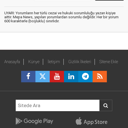
UYARI: Yorumların her türlü cezai ve hukuki sorumluluğu yazan kişiye
aittir. Mepa News, yapılan yorumlardan sorumlu değildir. Her bir yorum
600 karakterle (boşluklu) sınırlıdır.
Anasayfa
Künye
İletişim
Gizlilik İlkeleri
Sitene Ekle