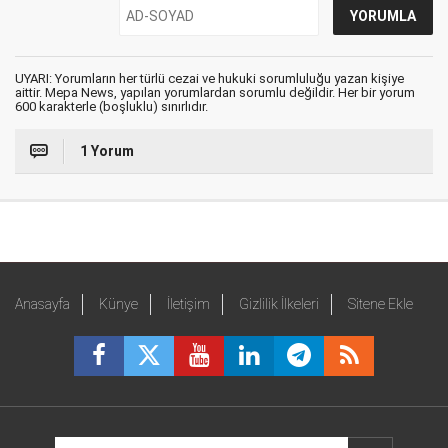
UYARI: Yorumların her türlü cezai ve hukuki sorumluluğu yazan kişiye
aittir. Mepa News, yapılan yorumlardan sorumlu değildir. Her bir yorum
600 karakterle (boşluklu) sınırlıdır.
1 Yorum
Anasayfa
Künye
İletişim
Gizlilik İlkeleri
Sitene Ekle