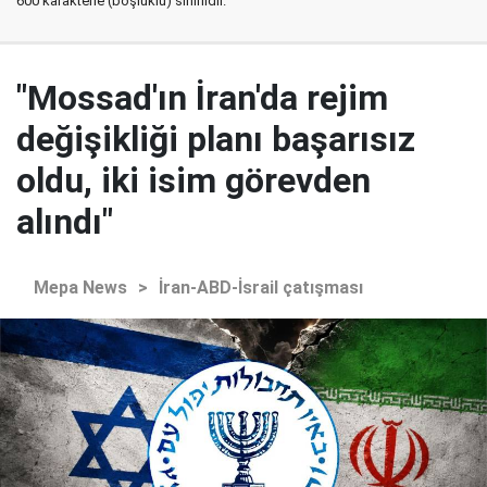
600 karakterle (boşluklu) sınırlıdır.
"Mossad'ın İran'da rejim
değişikliği planı başarısız
oldu, iki isim görevden
alındı"
Mepa News
>
İran-ABD-İsrail çatışması