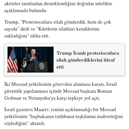
aktörler tarafından desteklendiğini doğrular nitelikte
açıklamada bulundu.
Trump, "Protestoculara silah gönderdik, hem de çok
sayıda" dedi ve "Kürtlerin silahları kendilerine
sakladığını" iddia etti.
Trump İranlı protestoculara
silah gönderdiklerini itiraf
etti
İki Mossad yetkilisinin görevden alınması kararı, İsrail
güvenlik yapılanması içinde Mossad başkanı Roman
Gofman ve Netanyahu'ya karşı tepkiye yol açtı.
İsrail gazetesi Maariv, ismini açıklamadığı bir Mossad
yetkilisinin "başbakanın istihbarat teşkilatını mahvettiğini
söylediğini" aktardı.