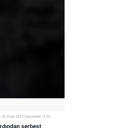
:
05 Ocak 2022 Çarşamba 13:20
ardından serbest