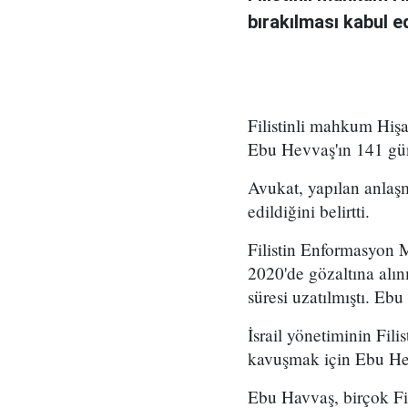
bırakılması kabul ed
Filistinli mahkum Hiş
Ebu Hevvaş'ın 141 gün
Avukat, yapılan anlaş
edildiğini belirtti.
Filistin Enformasyon 
2020'de gözaltına alın
süresi uzatılmıştı. Eb
İsrail yönetiminin Fili
kavuşmak için Ebu He
Ebu Havvaş, birçok Fili