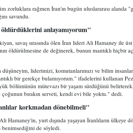
m zorluklara rağmen İran'ın bugün uluslararası alanda "g
ığını savundu.
 öldürdüklerini anlayamıyorum"
yan, savaş sırasında ölen İran lideri Ali Hamaney ile üs
ının öldürülmesine de değinerek, bunun mantıklı hiçbir a
düşüneyim, liderimizi, komutanlarımızı ve bilim insanla
ntıklı bir gerekçe bulamıyorum." ifadelerini kullanan Pez
üyük bölümünün mütevazı bir yaşam sürdüğünü belirterek
n çoğunun bırakın serveti, kendi evi bile yoktu." dedi.
ranlılar korkmadan dönebilmeli"
 Ali Hamaney'in, yurt dışında yaşayan İranlıların ülkeye
ı benimsediğini de söyledi.