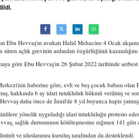
ildi.
am Ebu Hevvaş'ın avukatı Halid Mehacine 4 Ocak akşamı
 süren açlık grevinin ardından özgürlüğünü kazandığını
maya göre Ebu Hevvaş'ın 26 Şubat 2022 tarihinde serbest 
Merkezi'nin haberine göre, evli ve beş çocuk babası ola
mış, hakkında 6 ay idari tutukluluk hükmü verilmiş ve so
u Hevvaş daha önce de İsrail'de 8 yıl boyunca hapis yatmışt
stinlilere yönelik uyguladığı idari tutukluluğu protesto e
vvaş, sağlık durumunun kötüleşmesine rağmen 141 gün aç
stinli ve uluslararası kuruluş tarafından da desteklendi.