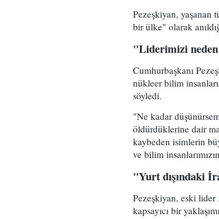
Pezeşkiyan, yaşanan tü
bir ülke" olarak anıld
"Liderimizi neden
Cumhurbaşkanı Pezeşki
nükleer bilim insanlar
söyledi.
"Ne kadar düşünürsem 
öldürdüklerine dair ma
kaybeden isimlerin b
ve bilim insanlarımızı
"Yurt dışındaki İ
Pezeşkiyan, eski lider
kapsayıcı bir yaklaşım