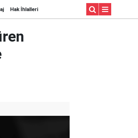
aj
Hak İhlalleri
üren
e