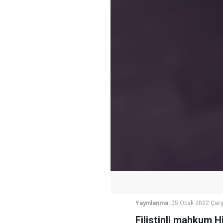
Yayınlanma:
05 Ocak 2022 Çar
Filistinli mahkum 