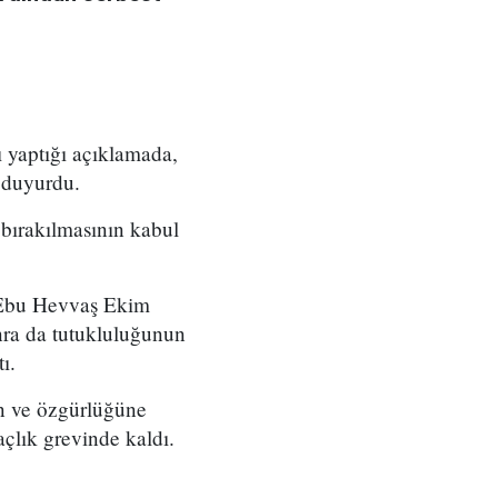
 yaptığı açıklamada,
 duyurdu.
bırakılmasının kabul
n Ebu Hevvaş Ekim
nra da tutukluluğunun
ı.
den ve özgürlüğüne
lık grevinde kaldı.