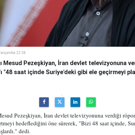
Çarşamba 22:38
 Mesud Pezeşkiyan, İran devlet televizyonuna ve
n'ı "48 saat içinde Suriye'deki gibi ele geçirmeyi pl
sud Pezeşkiyan, İran devlet televizyonuna verdiği röport
rtmeyi hedeflediğini öne sürerek, "Bizi 48 saat içinde, Sur
şlardı." dedi.