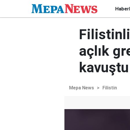
Haber
Filisti
açlık gr
kavuştu
Mepa News
>
Filistin