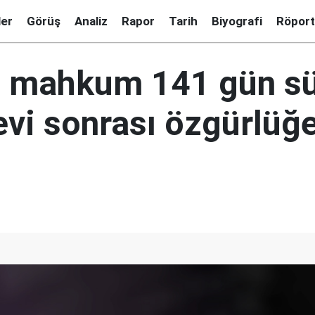
ler
Görüş
Analiz
Rapor
Tarih
Biyografi
Röport
nli mahkum 141 gün s
evi sonrası özgürlüğ