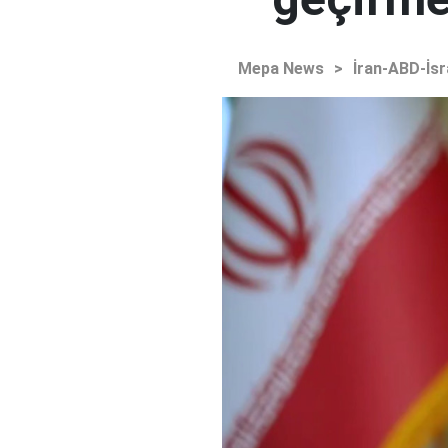
Mepa News
>
İran-ABD-İsr