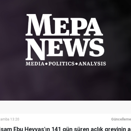
şamba 13:20
Güncelleme
Hişam Ebu Hevvaş'ın 141 gün süren açlık grevinin 