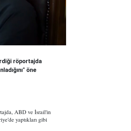
rdiği röportajda
anladığını" öne
ajda, ABD ve İsrail'in
iye'de yaptıkları gibi