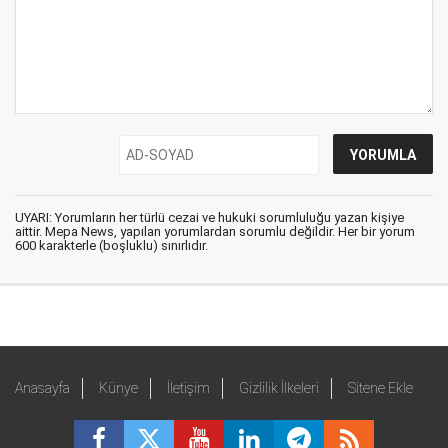
UYARI: Yorumların her türlü cezai ve hukuki sorumluluğu yazan kişiye
aittir. Mepa News, yapılan yorumlardan sorumlu değildir. Her bir yorum
600 karakterle (boşluklu) sınırlıdır.
Anasayfa
Künye
İletişim
Gizlilik İlkeleri
Sitene Ekle