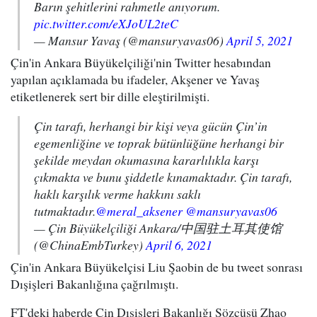
Barın şehitlerini rahmetle anıyorum.
pic.twitter.com/eXJoUL2teC
— Mansur Yavaş (@mansuryavas06)
April 5, 2021
Çin'in Ankara Büyükelçiliği'nin Twitter hesabından
yapılan açıklamada bu ifadeler, Akşener ve Yavaş
etiketlenerek sert bir dille eleştirilmişti.
Çin tarafı, herhangi bir kişi veya gücün Çin’in
egemenliğine ve toprak bütünlüğüne herhangi bir
şekilde meydan okumasına kararlılıkla karşı
çıkmakta ve bunu şiddetle kınamaktadır. Çin tarafı,
haklı karşılık verme hakkını saklı
tutmaktadır.
@meral_aksener
@mansuryavas06
— Çin Büyükelçiliği Ankara/中国驻土耳其使馆
(@ChinaEmbTurkey)
April 6, 2021
Çin'in Ankara Büyükelçisi Liu Şaobin de bu tweet sonrası
Dışişleri Bakanlığına çağrılmıştı.
FT'deki haberde Çin Dışişleri Bakanlığı Sözcüsü Zhao