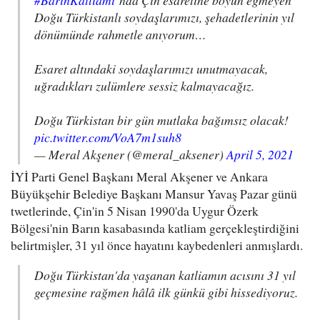
#BarınKatliamı
’nda Çin esaretine boyun eğmeyen
Doğu Türkistanlı soydaşlarımızı, şehadetlerinin yıl
dönümünde rahmetle anıyorum…
Esaret altındaki soydaşlarımızı unutmayacak,
uğradıkları zulümlere sessiz kalmayacağız.
Doğu Türkistan bir gün mutlaka bağımsız olacak!
pic.twitter.com/VoA7m1suh8
— Meral Akşener (@meral_aksener)
April 5, 2021
İYİ Parti Genel Başkanı Meral Akşener ve Ankara
Büyükşehir Belediye Başkanı Mansur Yavaş Pazar günü
twetlerinde, Çin'in 5 Nisan 1990'da Uygur Özerk
Bölgesi'nin Barın kasabasında katliam gerçekleştirdiğini
belirtmişler, 31 yıl önce hayatını kaybedenleri anmışlardı.
Doğu Türkistan'da yaşanan katliamın acısını 31 yıl
geçmesine rağmen hâlâ ilk günkü gibi hissediyoruz.