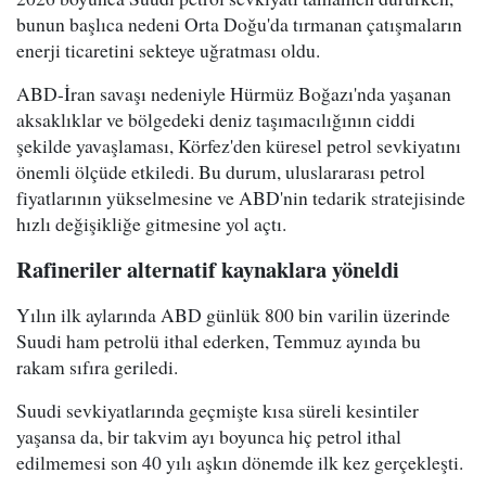
bunun başlıca nedeni Orta Doğu'da tırmanan çatışmaların
enerji ticaretini sekteye uğratması oldu.
ABD-İran savaşı nedeniyle Hürmüz Boğazı'nda yaşanan
aksaklıklar ve bölgedeki deniz taşımacılığının ciddi
şekilde yavaşlaması, Körfez'den küresel petrol sevkiyatını
önemli ölçüde etkiledi. Bu durum, uluslararası petrol
fiyatlarının yükselmesine ve ABD'nin tedarik stratejisinde
hızlı değişikliğe gitmesine yol açtı.
Rafineriler alternatif kaynaklara yöneldi
Yılın ilk aylarında ABD günlük 800 bin varilin üzerinde
Suudi ham petrolü ithal ederken, Temmuz ayında bu
rakam sıfıra geriledi.
Suudi sevkiyatlarında geçmişte kısa süreli kesintiler
yaşansa da, bir takvim ayı boyunca hiç petrol ithal
edilmemesi son 40 yılı aşkın dönemde ilk kez gerçekleşti.