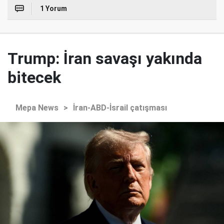
1 Yorum
Trump: İran savaşı yakında
bitecek
Mepa News
>
İran-ABD-İsrail çatışması