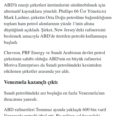
ABD'li enerji şirketleri üretimlerini sürdürebilmek için
alternatif kaynaklara yöneldi. Phillips 66 Üst Yöneticisi
Mark Lashier, şirketin Orta Doğu petrolüne bağımlılığının
toplam ham petrol alımlarının yüzde 1'inin altına
düştüğünü açıkladı. Şirket, New Jersey'deki rafinerisini
beslemek amacıyla ABD'de üretilen petrolü kullanmaya
başladı.
Chevron, PBF Energy ve Suudi Arabistan devlet petrol
şirketinin sahibi olduğu ABD'nin en büyük rafinerisi
Motiva Enterprises da Suudi petrolündeki kesintiden
etkilenen şirketler arasında yer aldı.
Venezuela kazançlı çıktı
Suudi petrolündeki arz boşluğu en fazla Venezuela'nın
ihracatına yansıdı.
ABD rafinerileri Temmuz ayında yaklaşık 600 bin varil
Venezuela petrolü ithal etti. Bu miktar, yıl başındaki