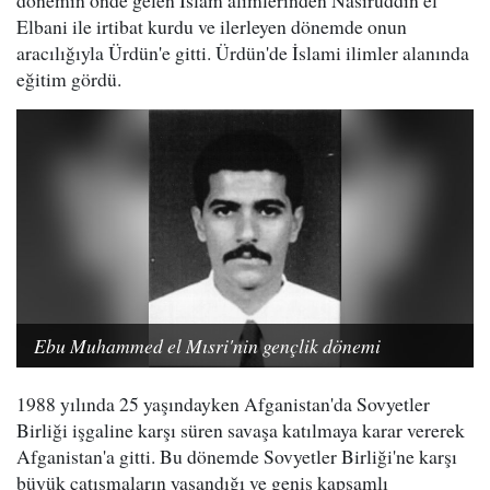
dönemin önde gelen İslam alimlerinden Nasıruddin el
Elbani ile irtibat kurdu ve ilerleyen dönemde onun
aracılığıyla Ürdün'e gitti. Ürdün'de İslami ilimler alanında
eğitim gördü.
Ebu Muhammed el Mısri'nin gençlik dönemi
1988 yılında 25 yaşındayken Afganistan'da Sovyetler
Birliği işgaline karşı süren savaşa katılmaya karar vererek
Afganistan'a gitti. Bu dönemde Sovyetler Birliği'ne karşı
büyük çatışmaların yaşandığı ve geniş kapsamlı