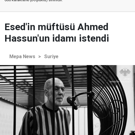
Esed'in müftüsü Ahmed
Hassun'un idamı istendi
Mepa News
>
Suriye