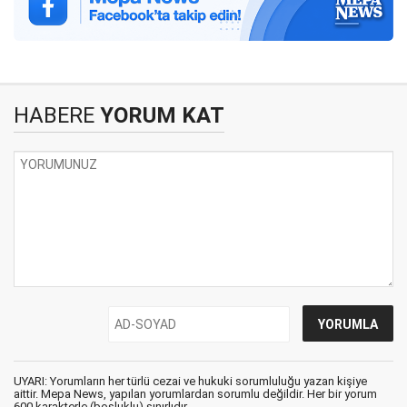
HABERE
YORUM KAT
UYARI: Yorumların her türlü cezai ve hukuki sorumluluğu yazan kişiye
aittir. Mepa News, yapılan yorumlardan sorumlu değildir. Her bir yorum
600 karakterle (boşluklu) sınırlıdır.