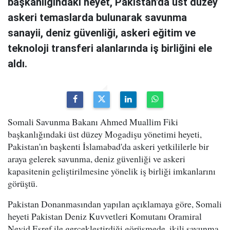
başkanlığındaki heyet, Pakistan'da üst düzey
askeri temaslarda bulunarak savunma
sanayii, deniz güvenliği, askeri eğitim ve
teknoloji transferi alanlarında iş birliğini ele
aldı.
Somali Savunma Bakanı Ahmed Muallim Fiki
başkanlığındaki üst düzey Mogadişu yönetimi heyeti,
Pakistan'ın başkenti İslamabad'da askeri yetkililerle bir
araya gelerek savunma, deniz güvenliği ve askeri
kapasitenin geliştirilmesine yönelik iş birliği imkanlarını
görüştü.
Pakistan Donanmasından yapılan açıklamaya göre, Somali
heyeti Pakistan Deniz Kuvvetleri Komutanı Oramiral
Nevid Eşref ile gerçekleştirdiği görüşmede, ikili savunma