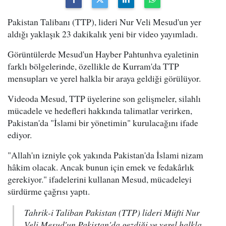
Pakistan Talibanı (TTP), lideri Nur Veli Mesud'un yer
aldığı yaklaşık 23 dakikalık yeni bir video yayımladı.
Görüntülerde Mesud'un Hayber Pahtunhva eyaletinin
farklı bölgelerinde, özellikle de Kurram'da TTP
mensupları ve yerel halkla bir araya geldiği görülüyor.
Videoda Mesud, TTP üyelerine son gelişmeler, silahlı
mücadele ve hedefleri hakkında talimatlar verirken,
Pakistan'da "İslami bir yönetimin" kurulacağını ifade
ediyor.
"Allah'ın izniyle çok yakında Pakistan'da İslami nizam
hâkim olacak. Ancak bunun için emek ve fedakârlık
gerekiyor." ifadelerini kullanan Mesud, mücadeleyi
sürdürme çağrısı yaptı.
Tahrik-i Taliban Pakistan (TTP) lideri Müfti Nur
Veli Mesud'un Pakistan'da gezdiği ve yerel halkla