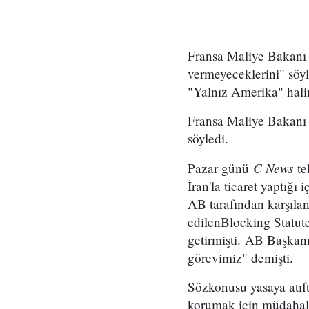
Fransa Maliye Bakanı
vermeyeceklerini" söy
"Yalnız Amerika" haline
Fransa Maliye Bakanı 
söyledi.
C News
Pazar günü
te
İran'la ticaret yaptığı
AB tarafından karşıla
edilenBlocking Statut
getirmişti. AB Başkan
görevimiz" demişti.
Sözkonusu yasaya atıft
korumak için müdahale