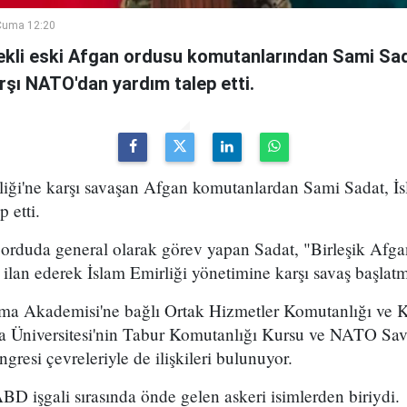
Cuma 12:20
kli eski Afgan ordusu komutanlarından Sami Sad
arşı NATO'dan yardım talep etti.
iği'ne karşı savaşan Afgan komutanlardan Sami Sadat, İsl
 etti.
orduda general olarak görev yapan Sadat, "Birleşik Afgan
ilan ederek İslam Emirliği yönetimine karşı savaş başlatmı
nma Akademisi'ne bağlı Ortak Hizmetler Komutanlığı ve 
a Üniversitesi'nin Tabur Komutanlığı Kursu ve NATO S
resi çevreleriyle de ilişkileri bulunuyor.
BD işgali sırasında önde gelen askeri isimlerden biriydi.