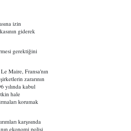
sına izin
kasının giderek
mesi gerektiğini
Le Maire, Fransa'nın
şirketlerin zararının
6 yılında kabul
tkin hale
irmaları korumak
rımları karşısında
nın ekonomi polisi