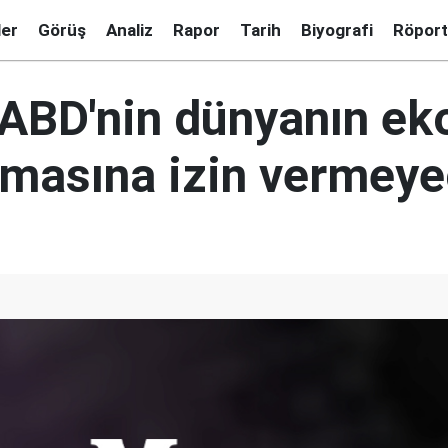
ler
Görüş
Analiz
Rapor
Tarih
Biyografi
Röport
 ABD'nin dünyanın e
olmasına izin vermey