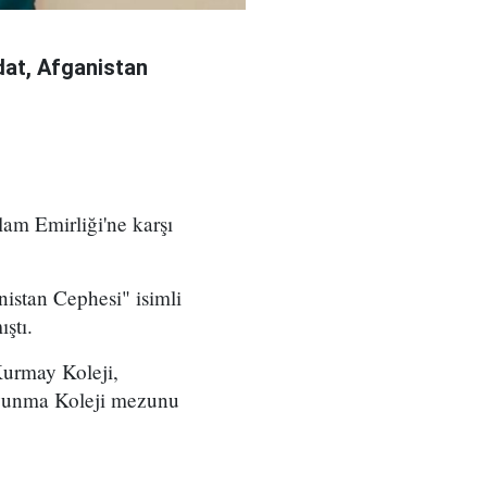
at, Afganistan
am Emirliği'ne karşı
istan Cephesi" isimli
ştı.
Kurmay Koleji,
avunma Koleji mezunu