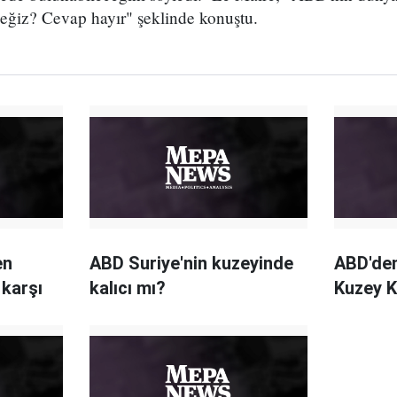
ceğiz? Cevap hayır" şeklinde konuştu.
en
ABD Suriye'nin kuzeyinde
ABD'den 
 karşı
kalıcı mı?
Kuzey K