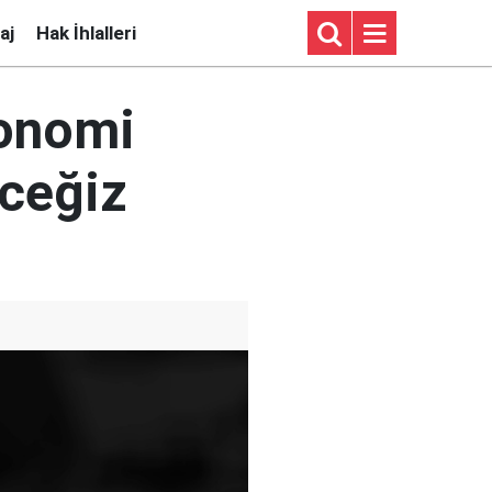
aj
Hak İhlalleri
konomi
eceğiz