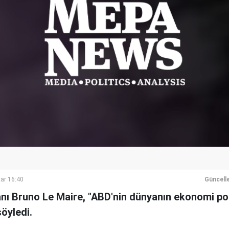
ar 16:40
Güncell
nı Bruno Le Maire, "ABD'nin dünyanın ekonomi poli
öyledi.