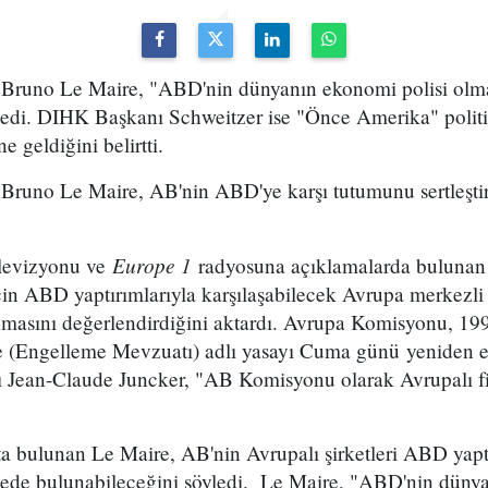
 Bruno Le Maire, "ABD'nin dünyanın ekonomi polisi olma
ledi. DIHK Başkanı Schweitzer ise "Önce Amerika" politi
 geldiğini belirtti.
Bruno Le Maire, AB'nin ABD'ye karşı tutumunu sertleştir
Europe 1
levizyonu ve
radyosuna açıklamalarda bulunan 
 için ABD yaptırımlarıyla karşılaşabilecek Avrupa merkezli 
nmasını değerlendirdiğini aktardı. Avrupa Komisyonu, 199
e (Engelleme Mevzuatı) adlı yasayı Cuma günü yeniden e
ı Jean-Claude Juncker, "AB Komisyonu olarak Avrupalı f
a bulunan Le Maire, AB'nin Avrupalı şirketleri ABD yaptı
de bulunabileceğini söyledi. Le Maire, "ABD'nin dünya