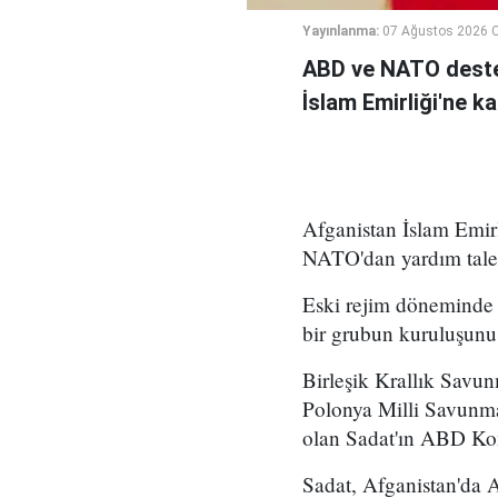
Yayınlanma:
07 Ağustos 2026 
ABD ve NATO deste
İslam Emirliği'ne k
Afganistan İslam Emirl
NATO'dan yardım talep
Eski rejim döneminde 
bir grubun kuruluşunu 
Birleşik Krallık Savu
Polonya Milli Savunm
olan Sadat'ın ABD Kong
Sadat, Afganistan'da A