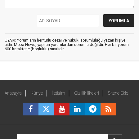
UYARI: Yorumların her türlü cezai ve hukuki sorumluluğu yazan kişiye
aittir. Mepa News, yapılan yorumlardan sorumlu değildir. Her bir yorum
600 karakterle (boşluklu) sınırlıdır.
Anasayfa
Künye
İletişim
Gizlilik İlkeleri
Sitene Ekle