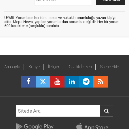
UYARI: Yorumların her türlü cezai ve hukuki sorumluluğu yazan kişiye
aittir. Mepa News, yapılan yorumlardan sorumlu değildir. Her bir yorum
600 karakterle (boşluklu) sınırlıdır.
Anasayfa
Künye
İletişim
Gizlilik İlkeleri
Sitene Ekle