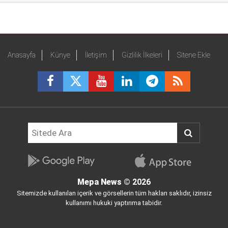
Anasayfa
Künye
İletişim
Gizlilik İlkeleri
Sitene Ekle
Mepa News
© 2026
Sitemizde kullanılan içerik ve görsellerin tüm hakları saklıdır, izinsiz
kullanımı hukuki yaptırıma tabidir.