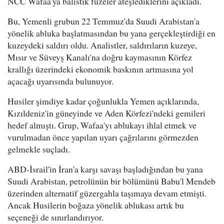
NCC Wafaa'ya balistik füzeler ateşlediklerini açıkladı.
Bu, Yemenli grubun 22 Temmuz'da Suudi Arabistan'a
yönelik abluka başlatmasından bu yana gerçekleştirdiği en
kuzeydeki saldırı oldu. Analistler, saldırıların kuzeye,
Mısır ve Süveyş Kanalı'na doğru kaymasının Körfez
krallığı üzerindeki ekonomik baskının artmasına yol
açacağı uyarısında bulunuyor.
Husiler şimdiye kadar çoğunlukla Yemen açıklarında,
Kızıldeniz'in güneyinde ve Aden Körfezi'ndeki gemileri
hedef almıştı. Grup, Wafaa'yı ablukayı ihlal etmek ve
vurulmadan önce yapılan uyarı çağrılarını görmezden
gelmekle suçladı.
ABD-İsrail'in İran'a karşı savaşı başladığından bu yana
Suudi Arabistan, petrolünün bir bölümünü Babu'l Mendeb
üzerinden alternatif güzergahla taşımaya devam etmişti.
Ancak Husilerin boğaza yönelik ablukası artık bu
seçeneği de sınırlandırıyor.