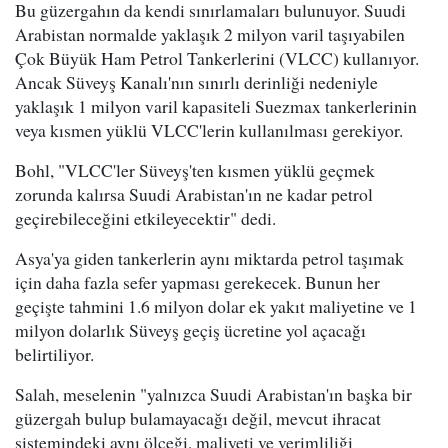
Bu güzergahın da kendi sınırlamaları bulunuyor. Suudi
Arabistan normalde yaklaşık 2 milyon varil taşıyabilen
Çok Büyük Ham Petrol Tankerlerini (VLCC) kullanıyor.
Ancak Süveyş Kanalı'nın sınırlı derinliği nedeniyle
yaklaşık 1 milyon varil kapasiteli Suezmax tankerlerinin
veya kısmen yüklü VLCC'lerin kullanılması gerekiyor.
Bohl, "VLCC'ler Süveyş'ten kısmen yüklü geçmek
zorunda kalırsa Suudi Arabistan'ın ne kadar petrol
geçirebileceğini etkileyecektir" dedi.
Asya'ya giden tankerlerin aynı miktarda petrol taşımak
için daha fazla sefer yapması gerekecek. Bunun her
geçişte tahmini 1.6 milyon dolar ek yakıt maliyetine ve 1
milyon dolarlık Süveyş geçiş ücretine yol açacağı
belirtiliyor.
Salah, meselenin "yalnızca Suudi Arabistan'ın başka bir
güzergah bulup bulamayacağı değil, mevcut ihracat
sistemindeki aynı ölçeği, maliyeti ve verimliliği