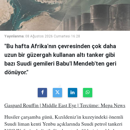
Yayınlanma:
08 Ağustos 2026 Cumartesi 16:28
"Bu hafta Afrika'nın çevresinden çok daha
uzun bir güzergah kullanan altı tanker gibi
bazı Suudi gemileri Babu'l Mendeb'ten geri
dönüyor."
Gaspard Rouffin | Middle East Eye | Tercüme: Mepa News
Husiler çarşamba günü, Kızıldeniz'in kuzeyindeki önemli
Suudi liman kenti Yenbu açıklarında Suudi petrol tankeri